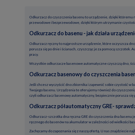
Odkurzacz do czyszczenia basenu to urządzenie, dzięki któremu m
przewodowe i bezprzewodowe, dzięki którym utrzymanie czystości 
Odkurzacz do basenu - jak działa urządzen
Odkurzacz ręczny to najprostsze urządzenie, które oczyszcza dno
porusza się po dnie i ścianach, czyszcząc je za pomocą szczotek
pracy.
Wszystkie odkurzacze basenowe automatyczne czyszczą dno, ścian
Odkurzacz basenowy do czyszczenia basen
Jeśli chcesz wyczyścić dno zbiornika i zapewnić sobie czystość w ba
Twojego basenu. Urządzenia te oferujemy również do czyszczenia 
czyli odkurzacz basenowy automatyczny, bezpiecznie porusza się 
Odkurzacz półautomatyczny GRE- sprawdź
Odkurzacz-szczotka dna ręczna GRE do czyszczenia dna basenu je
ręcznego do basenów na akumulator w zależności od wielkości ba
Zachęcamy do zapoznania się z naszą ofertą. U nas znajdziecie na