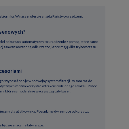
zbiornika. W naszej ofercie znajdą Państwo urządzenia
basenowych?
kolei odkurzacz automatyczny to urządzenie z pompą, które samo
iej zaawansowane są odkurzacze, które mają kilka trybów czasu
cesoriami
 ogół wyposażono je w podwójny system filtracji - w sam raz do
atycznych można korzystać w trakcie rodzinnego relaksu. Robot,
hin, które samodzielnie wyczyszczą cały basen.
zpieczny dla użytkownika. Posiadamy dwie moce odkurzacza
 będzie znacznie łatwiejsze.