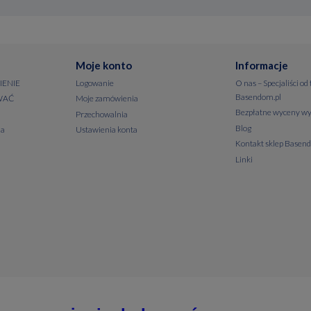
Moje konto
Informacje
IENIE
Logowanie
O nas – Specjaliści od
Basendom.pl
WAĆ
Moje zamówienia
Bezpłatne wyceny wy
Przechowalnia
Blog
ia
Ustawienia konta
Kontakt sklep Basen
Linki