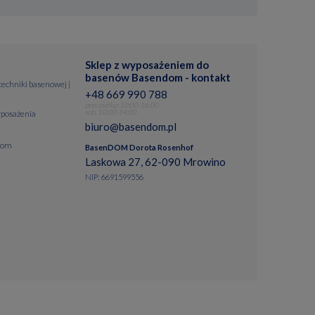
Sklep z wyposażeniem do
basenów Basendom - kontakt
 techniki basenowej |
+48 669 990 788
pon.-piatku: 10:00-16:00
sob. 10:00-14:00
posażenia
biuro@basendom.pl
dom
BasenDOM Dorota Rosenhof
Laskowa 27, 62-090 Mrowino
NIP: 6691599556