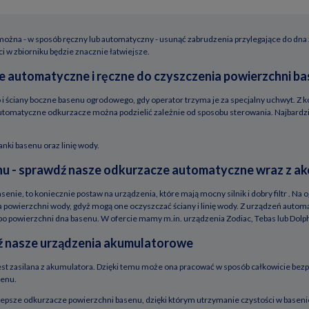
ożna - w sposób ręczny lub automatyczny - usunąć zabrudzenia przylegające do dna 
w zbiorniku będzie znacznie łatwiejsze.
ie automatyczne i ręczne do czyszczenia powierzchni 
 i ściany boczne basenu ogrodowego, gdy operator trzyma je za specjalny uchwyt. Z 
. Automatyczne odkurzacze można podzielić zależnie od sposobu sterowania. Najbardz
ki basenu oraz linię wody.
u - sprawdź nasze odkurzacze automatyczne wraz z ak
senie, to koniecznie postaw na urządzenia, które mają mocny silnik i dobry filtr . Na
powierzchni wody, gdyż mogą one oczyszczać ściany i linię wody. Z urządzeń autom
po powierzchni dna basenu. W ofercie mamy m.in. urządzenia Zodiac, Tebas lub Dolp
 nasze urządzenia akumulatorowe
st zasilana z akumulatora. Dzięki temu może ona pracować w sposób całkowicie be
senu.
jlepsze odkurzacze powierzchni basenu, dzięki którym utrzymanie czystości w basenie