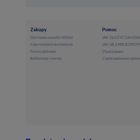
Zakupy
Pomoc
Darmowa wysyłka 5000zł
JAK ZŁOŻYĆ ZAMÓW
Czas realizacji zamówienia
JAK SIĘ ZAREJESTRO
Formy płatności
Zbuduj basen
Reklamacje i zwroty
Często zadawane pytan