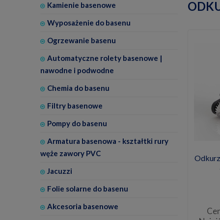
ODKU
Kamienie basenowe
Wyposażenie do basenu
Ogrzewanie basenu
Automatyczne rolety basenowe |
nawodne i podwodne
Chemia do basenu
Filtry basenowe
Pompy do basenu
Armatura basenowa - kształtki rury
węże zawory PVC
Odkurz
Jacuzzi
Folie solarne do basenu
Akcesoria basenowe
Cen