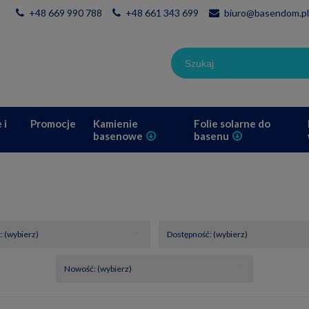
+48 669 990 788
+48 661 343 699
biuro@basendom.pl
 i
Promocje
Kamienie
Folie solarne do
basenowe
basenu
 (wybierz)
Dostępność: (wybierz)
Nowość: (wybierz)