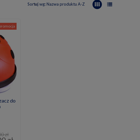
Sortuj wg:
Nazwa produktu A-Z
promocja
zacz do
m
00 zł
00 zł