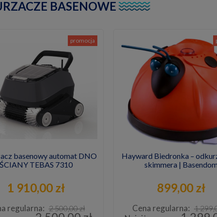
RZACZE BASENOWE
promocja
acz basenowy automat DNO
Hayward Biedronka – odkur
ŚCIANY TEBAS 7310
skimmera | Basendo
1 910,00 zł
899,00 zł
a regularna:
Cena regularna:
2 500,00 zł
1 299,
2 500,00 zł
1 299,