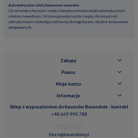
Automatyczne rolety basenowe nawodne
Chroń wodę w basenie i zwiększ bezpieczeństwo dzięki automatycznym
roletom nawodnym. Utrzymują wodę czystą i ciepłą, chronią przed
zabrudzeniami i ułatwiają codzienną obsługę basenu. Idealne do basenów
wkopywanych.
Zakupy
Pomoc
Moje konto
Informacje
Sklep z wyposażeniem do basenów Basendom - kontakt
+48 669 990 788
pon.-piatku: 10:00-16:00
sob. 10:00-14:00
biuro@basendom.pl