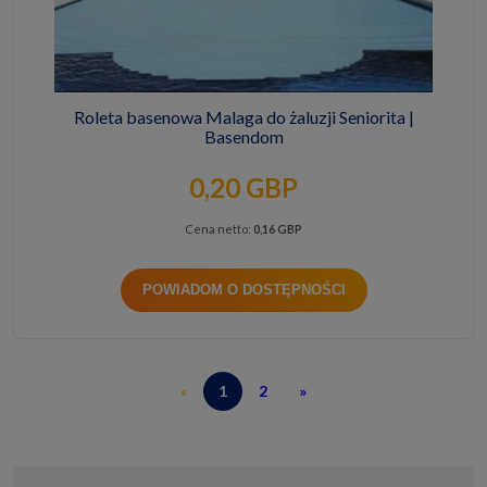
Roleta basenowa Malaga do żaluzji Seniorita |
Basendom
0,20 GBP
Cena netto:
0,16 GBP
POWIADOM O DOSTĘPNOŚCI
«
1
2
»