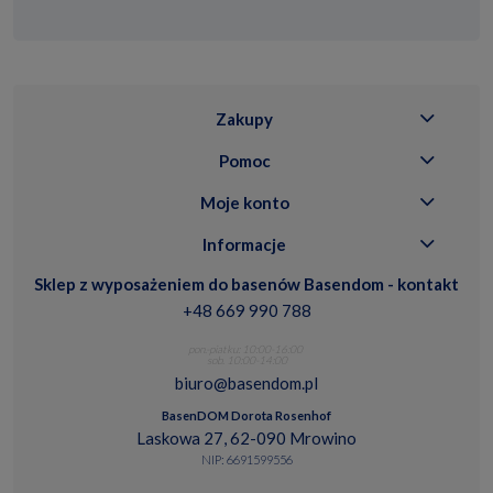
Zakupy
Pomoc
Moje konto
Informacje
Sklep z wyposażeniem do basenów Basendom - kontakt
+48 669 990 788
pon.-piatku: 10:00-16:00
sob. 10:00-14:00
biuro@basendom.pl
BasenDOM Dorota Rosenhof
Laskowa 27, 62-090 Mrowino
NIP: 6691599556