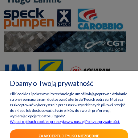
Dbamy o Twoją prywatność
Pliki cookies i pokrewne im technologie umożliwiają poprawne działanie
strony i pomagają nam dostosować ofertę do Twoich potrzeb. Możesz
zaakceptować wykorzystanie przez nas wszystkich tych plików i przejść
do sklepu lub dostosować użycie plików do swoich preferencji,
wybierając opcję "Dostosuj zgody".
Więcej o plikach cookies przeczytasz w naszej Polityce prywatności.
ZAAKCEPTUJ TYLKO NIEZBĘDNE