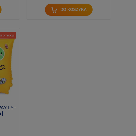
DO KOSZYKA
promocja
AY L 5–
 |