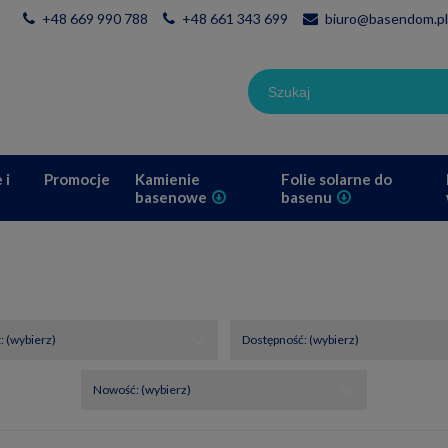
+48 669 990 788
+48 661 343 699
biuro@basendom.pl
 i
Promocje
Kamienie
Folie solarne do
basenowe
basenu
 (wybierz)
Dostępność: (wybierz)
Nowość: (wybierz)