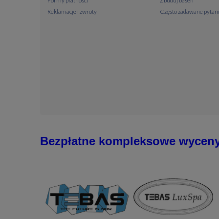
Formy płatności
Zbuduj basen
Reklamacje i zwroty
Często zadawane pytan
Bezpłatne kompleksowe wycen