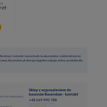
zł
 zł
a dzieci, motorki i samochody na akumulator, a także biżuteria i
asowej. Basendom.pl oferuje wygodne zakupy online, produkty dla
Sklep z wyposażeniem do
basenów Basendom - kontakt
 techniki basenowej |
+48 669 990 788
pon.-piatku: 10:00-16:00
sob. 10:00-14:00
posażenia