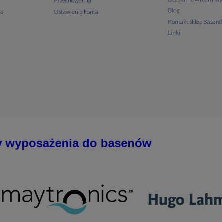
Przechowalnia
Blog
ia
Ustawienia konta
Kontakt sklep Basen
Linki
y wyposażenia do basenów