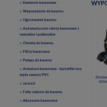
WYPO
Kamienie basenowe
Wyposażenie do basenu
Ogrzewanie basenu
Automatyczne rolety basenowe |
nawodne i podwodne
Chemia do basenu
Filtry basenowe
Pompy do basenu
Armatura basenowa - kształtki rury
węże zawory PVC
Zestaw
dzie
Jacuzzi
Folie solarne do basenu
Akcesoria basenowe