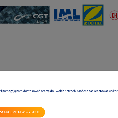
ny i pomagają nam dostosować ofertę do Twoich potrzeb. Możesz zaakceptować wykorzy
ZAAKCEPTUJ WSZYSTKIE
Sklep internetowy Shoper Premium