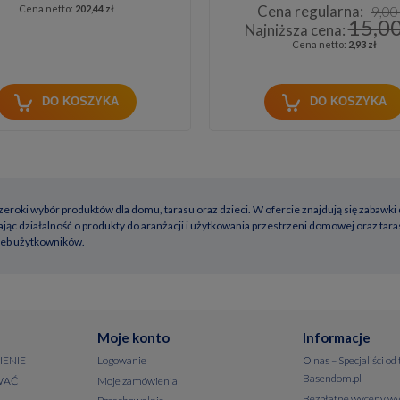
Cena regularna:
Cena netto:
202,44 zł
9,00 
15,00
Najniższa cena:
Cena netto:
2,93 zł
DO KOSZYKA
DO KOSZYKA
roki wybór produktów dla domu, tarasu oraz dzieci. W ofercie znajdują się zabawki dl
ąc działalność o produkty do aranżacji i użytkowania przestrzeni domowej oraz tar
rzeb użytkowników.
Moje konto
Informacje
IENIE
Logowanie
O nas – Specjaliści od
Basendom.pl
WAĆ
Moje zamówienia
Bezpłatne wyceny wy