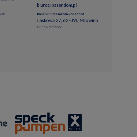
biuro@basendom.pl
dom
BasenDOM Dorota Rosenhof
Laskowa 27, 62-090 Mrowino
NIP: 6691599556