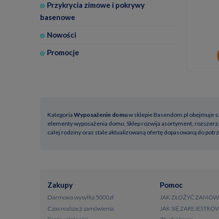
Przykrycia zimowe i pokrywy
basenowe
Nowości
Promocje
Kategoria
Wyposażenie domu
w sklepie Basendom.pl obejmuje sze
elementy wyposażenia domu. Sklep rozwija asortyment, rozszerzaj
całej rodziny oraz stale aktualizowaną ofertę dopasowaną do pot
Zakupy
Pomoc
Darmowa wysyłka 5000zł
JAK ZŁOŻYĆ ZAMÓW
Czas realizacji zamówienia
JAK SIĘ ZAREJESTRO