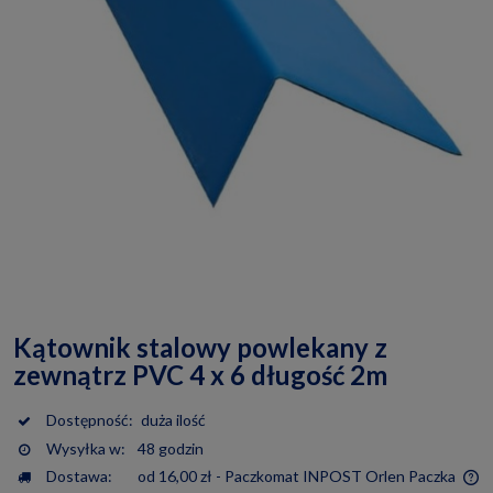
Kątownik stalowy powlekany z
zewnątrz PVC 4 x 6 długość 2m
Dostępność:
duża ilość
Wysyłka w:
48 godzin
Dostawa:
od 16,00 zł
- Paczkomat INPOST Orlen Paczka