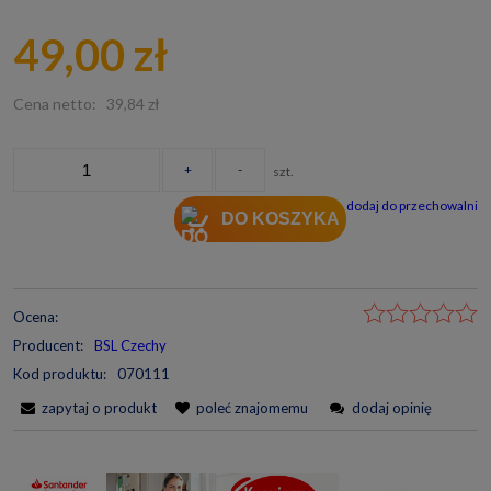
Cena nie zawiera ewentualnych kosztów płatności
49,00 zł
Cena netto:
39,84 zł
+
-
szt.
dodaj do przechowalni
DO KOSZYKA
Ocena:
Producent:
BSL Czechy
Kod produktu:
070111
zapytaj o produkt
poleć znajomemu
dodaj opinię