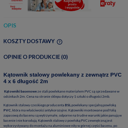
OPIS
KOSZTY DOSTAWY
CENA NIE ZAWIERA EWENTUALNYCH KOSZTÓW
PŁATNOŚCI
OPINIE O PRODUKCIE (0)
Kątownik stalowy powlekany z zewnątrz PVC
4 x 6 długość 2m
Kątowniki basenowe
ze stali powlekane materiałem PVC są sprzedawane w
odcinkach 2m. Cena na stronie sklepu dotyczy 1 sztuki o długości 2mb.
Kątownik stalowy czeskiego producenta
BSL
powlekany specjalną powłoką
PVC
, która ma właściwości antykorozyjne. Kątowniki montowane pod folią
zapasową do basenu są wytrzymałe, odporne na trudne warunki jakie panują w
basenie i nie korodują. Kątownik stalowy z powłoką PVC zewnętrzną jest
wykorzystywany do montażu na aluminiowe nity w górnej części basenu, po