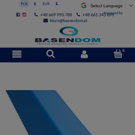
Powered by
+48 669 990 788
+48 661 343 699
biuro@basendom.pl