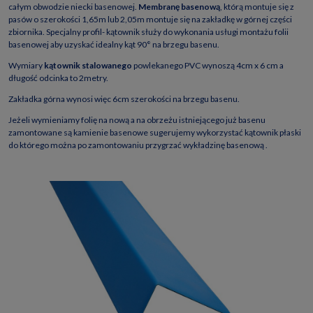
całym obwodzie niecki basenowej.
Membranę basenową
, którą montuje się z
pasów o szerokości 1,65m lub 2,05m montuje się na zakładkę w górnej części
zbiornika. Specjalny profil- kątownik służy do wykonania usługi montażu folii
basenowej aby uzyskać idealny kąt 90° na brzegu basenu.
Wymiary
kątownik stalowanego
powlekanego PVC wynoszą 4cm x 6 cm a
długość odcinka to 2metry.
Zakładka górna wynosi więc 6cm szerokości na brzegu basenu.
Jeżeli wymieniamy folię na nową a na obrzeżu istniejącego już basenu
zamontowane są kamienie basenowe sugerujemy wykorzystać kątownik płaski
do którego można po zamontowaniu przygrzać wykładzinę basenową .