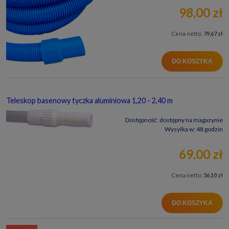
98,00 zł
Cena netto:
79,67 zł
DO KOSZYKA
Teleskop basenowy tyczka aluminiowa 1,20 - 2,40 m
Dostępność:
dostępny na magazynie
Wysyłka w:
48 godzin
69,00 zł
Cena netto:
56,10 zł
DO KOSZYKA