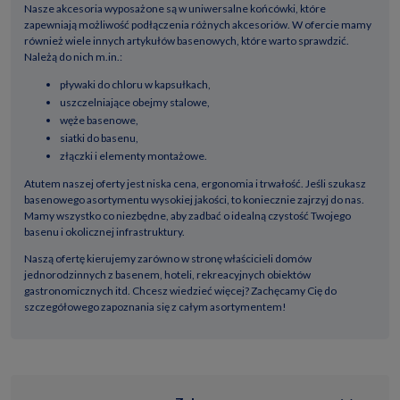
Nasze akcesoria wyposażone są w uniwersalne końcówki, które
zapewniają możliwość podłączenia różnych akcesoriów. W ofercie mamy
również wiele innych artykułów basenowych, które warto sprawdzić.
Należą do nich m.in.:
pływaki do chloru w kapsułkach,
uszczelniające obejmy stalowe,
węże basenowe,
siatki do basenu,
złączki i elementy montażowe.
Atutem naszej oferty jest niska cena, ergonomia i trwałość. Jeśli szukasz
basenowego asortymentu wysokiej jakości, to koniecznie zajrzyj do nas.
Mamy wszystko co niezbędne, aby zadbać o idealną czystość Twojego
basenu i okolicznej infrastruktury.
Naszą ofertę kierujemy zarówno w stronę właścicieli domów
jednorodzinnych z basenem, hoteli, rekreacyjnych obiektów
gastronomicznych itd. Chcesz wiedzieć więcej? Zachęcamy Cię do
szczegółowego zapoznania się z całym asortymentem!