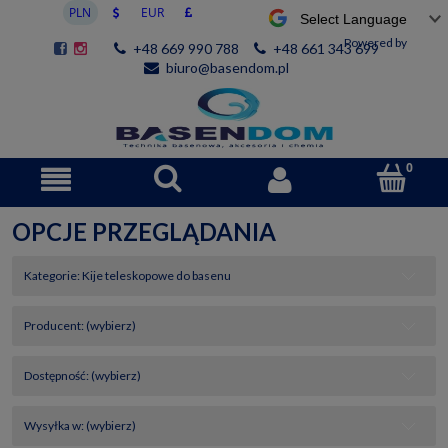
Powered by
+48 669 990 788
+48 661 343 699
biuro@basendom.pl
OPCJE PRZEGLĄDANIA
Kategorie: Kije teleskopowe do basenu
Producent: (wybierz)
Dostępność: (wybierz)
Wysyłka w: (wybierz)