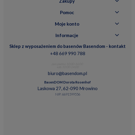
Zakupy
Pomoc
Moje konto
Informacje
Sklep z wyposażeniem do basenów Basendom - kontakt
+48 669 990 788
pon.-piatku: 10:00-16:00
sob. 10:00-14:00
biuro@basendom.pl
BasenDOM Dorota Rosenhof
Laskowa 27, 62-090 Mrowino
NIP: 6691599556