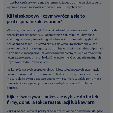
może być częścią większego systemu służącego do mycia ścian basenu,
wyławiania akcesoriów basenowych i wielu innych zadań.
Kij teleskopowy - czym wyróżnia się to
profesjonalne akcesorium?
W naszej ofercie znajdą Państwo składane kije teleskopowe o bardzo
szerokim przeznaczeniu. Składany stelaż z aluminium lub włókna
szklanego sprawia, że można go dostosować do wielkości i głębokości
posiadanego basenu. Kije wyróżniają się wysokim poziomem jakości
wykonania. Jest to zasługą użycia do ich produkcji materiałów odpornych
na działanie korozji oraz uszkodzeń mechanicznych. Kije warto wybrać
również ze względu na ich lekkość i ergonomię. Opcjonalnie można ich
użyć również do... mycia okien.
Na korzyść naszych profesjonalnych kijów teleskopowych przemawia
również uniwersalne mocowanie. Teleskop do utrzymania czystości
mocuje się na gwint o często spotykanym rozmiarze. Dzięki temu masz
pewność, że kategoria tych akcesoriów będzie pasować do Twoich
potrzeb.
Kijki z tworzywa - możesz je wybrać do hotelu,
firmy, domu, a także restauracji lub kawiarni
Zajrzyj do nas i wybierz praktyczne kije teleskopowe o dowolnej długości.