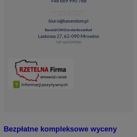
+48 669 990 788
pon.-piatku: 10:00-16:00
sob. 10:00-14:00
biuro@basendom.pl
BasenDOM Dorota Rosenhof
Laskowa 27, 62-090 Mrowino
NIP: 6691599556
Bezpłatne kompleksowe wyceny