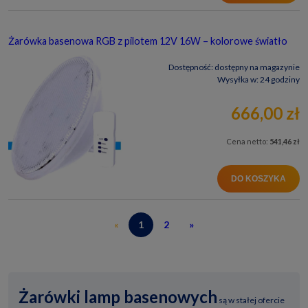
Żarówka basenowa RGB z pilotem 12V 16W – kolorowe światło
Dostępność:
dostępny na magazynie
Wysyłka w:
24 godziny
666,00 zł
Cena netto:
541,46 zł
DO KOSZYKA
«
1
2
»
Żarówki lamp basenowych
są w stałej ofercie