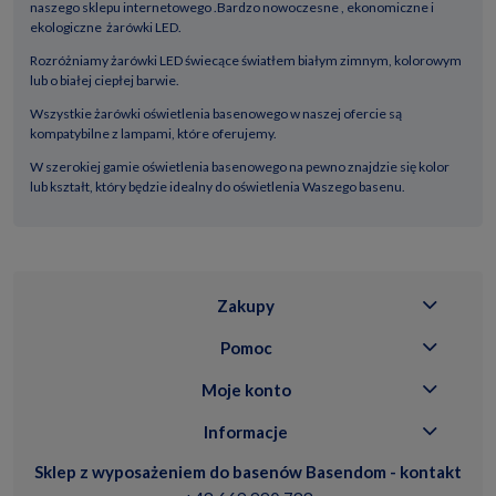
naszego sklepu internetowego .Bardzo nowoczesne , ekonomiczne i
ekologiczne żarówki LED.
Rozróżniamy żarówki LED świecące światłem białym zimnym, kolorowym
lub o białej ciepłej barwie.
Wszystkie żarówki oświetlenia basenowego w naszej ofercie są
kompatybilne z lampami, które oferujemy.
W szerokiej gamie oświetlenia basenowego na pewno znajdzie się kolor
lub kształt, który będzie idealny do oświetlenia Waszego basenu.
Zakupy
Pomoc
Moje konto
Informacje
Sklep z wyposażeniem do basenów Basendom - kontakt