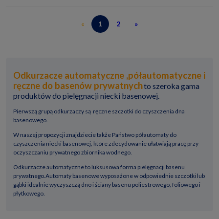
«
1
2
»
Odkurzacze automatyczne ,półautomatyczne i
ręczne do basenów prywatnych
to szeroka gama
produktów do pielęgnacji niecki basenowej.
Pierwszą grupą odkurzaczy są ręczne szczotki do czyszczenia dna
basenowego.
W naszej propozycji znajdziecie także Państwo półautomaty do
czyszczenia niecki basenowej, które zdecydowanie ułatwiają pracę przy
oczyszczaniu prywatnego zbiornika wodnego.
Odkurzacze automatyczne to luksusowa forma pielęgnacji basenu
prywatnego.Automaty basenowe wyposażone w odpowiednie szczotki lub
gąbki idealnie wyczyszczą dno i ściany basenu poliestrowego, foliowego i
płytkowego.