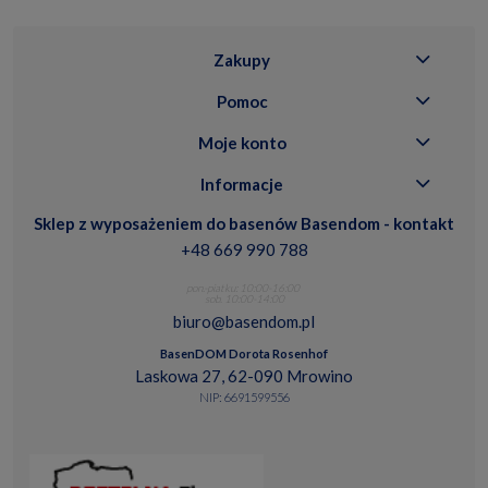
Zakupy
Pomoc
Moje konto
Informacje
Sklep z wyposażeniem do basenów Basendom - kontakt
+48 669 990 788
pon.-piatku: 10:00-16:00
sob. 10:00-14:00
biuro@basendom.pl
BasenDOM Dorota Rosenhof
Laskowa 27, 62-090 Mrowino
NIP: 6691599556