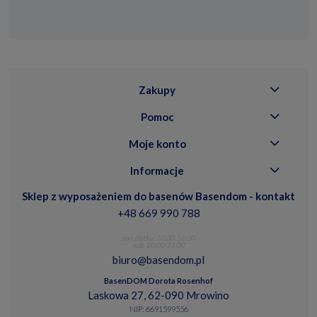
Zakupy
Pomoc
Moje konto
Informacje
Sklep z wyposażeniem do basenów Basendom - kontakt
+48 669 990 788
pon.-piatku: 10:00-16:00
sob. 10:00-14:00
biuro@basendom.pl
BasenDOM Dorota Rosenhof
Laskowa 27, 62-090 Mrowino
NIP: 6691599556