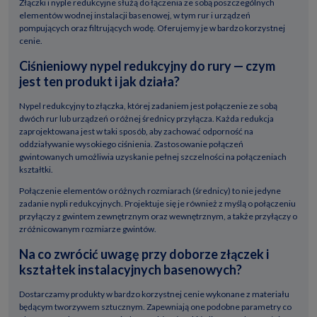
Złączki i nyple redukcyjne służą do łączenia ze sobą poszczególnych
elementów wodnej instalacji basenowej, w tym rur i urządzeń
pompujących oraz filtrujących wodę. Oferujemy je w bardzo korzystnej
cenie.
Ciśnieniowy nypel redukcyjny do rury — czym
jest ten produkt i jak działa?
Nypel redukcyjny to złączka, której zadaniem jest połączenie ze sobą
dwóch rur lub urządzeń o różnej średnicy przyłącza. Każda redukcja
zaprojektowana jest w taki sposób, aby zachować odporność na
oddziaływanie wysokiego ciśnienia. Zastosowanie połączeń
gwintowanych umożliwia uzyskanie pełnej szczelności na połączeniach
kształtki.
Połączenie elementów o różnych rozmiarach (średnicy) to nie jedyne
zadanie nypli redukcyjnych. Projektuje się je również z myślą o połączeniu
przyłączy z gwintem zewnętrznym oraz wewnętrznym, a także przyłączy o
zróżnicowanym rozmiarze gwintów.
Na co zwrócić uwagę przy doborze złączek i
kształtek instalacyjnych basenowych?
Dostarczamy produkty w bardzo korzystnej cenie wykonane z materiału
będącym tworzywem sztucznym. Zapewniają one podobne parametry co