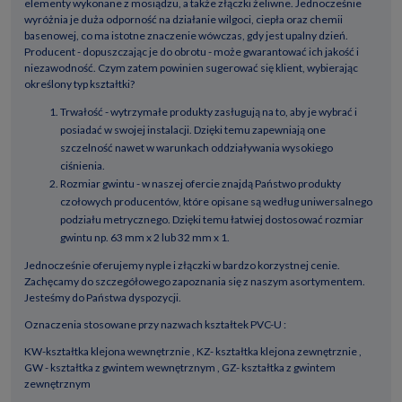
elementy wykonane z mosiądzu, a także złączki żeliwne. Jednocześnie
wyróżnia je duża odporność na działanie wilgoci, ciepła oraz chemii
basenowej, co ma istotne znaczenie wówczas, gdy jest upalny dzień.
Producent - dopuszczając je do obrotu - może gwarantować ich jakość i
niezawodność. Czym zatem powinien sugerować się klient, wybierając
określony typ kształtki?
Trwałość - wytrzymałe produkty zasługują na to, aby je wybrać i
posiadać w swojej instalacji. Dzięki temu zapewniają one
szczelność nawet w warunkach oddziaływania wysokiego
ciśnienia.
Rozmiar gwintu - w naszej ofercie znajdą Państwo produkty
czołowych producentów, które opisane są według uniwersalnego
podziału metrycznego. Dzięki temu łatwiej dostosować rozmiar
gwintu np. 63 mm x 2 lub 32 mm x 1.
Jednocześnie oferujemy nyple i złączki w bardzo korzystnej cenie.
Zachęcamy do szczegółowego zapoznania się z naszym asortymentem.
Jesteśmy do Państwa dyspozycji.
Oznaczenia stosowane przy nazwach kształtek PVC-U :
KW-kształtka klejona wewnętrznie , KZ- kształtka klejona zewnętrznie ,
GW - kształtka z gwintem wewnętrznym , GZ- kształtka z gwintem
zewnętrznym