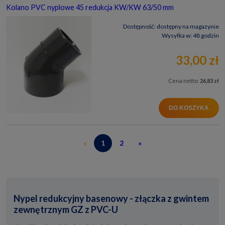
Kolano PVC nyplowe 45 redukcja KW/KW 63/50 mm
Dostępność:
dostępny na magazynie
Wysyłka w:
48 godzin
33,00 zł
Cena netto:
26,83 zł
DO KOSZYKA
«
1
2
»
Nypel redukcyjny basenowy - złączka z gwintem
zewnętrznym GZ z PVC-U