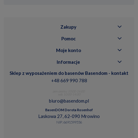
Zakupy
Pomoc
Moje konto
Informacje
Sklep z wyposażeniem do basenów Basendom - kontakt
+48 669 990 788
pon.-piatku: 10:00-16:00
sob. 10:00-14:00
biuro@basendom.pl
BasenDOM Dorota Rosenhof
Laskowa 27, 62-090 Mrowino
NIP: 6691599556