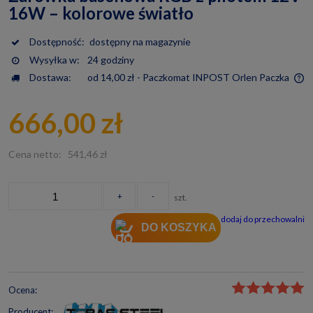
16W – kolorowe światło
Dostępność:
dostępny na magazynie
Wysyłka w:
24 godziny
Dostawa:
od 14,00 zł
- Paczkomat INPOST Orlen Paczka
Cena nie zawiera ewentualnych kosztów płatności
666,00 zł
Cena netto:
541,46 zł
+
-
szt.
dodaj do przechowalni
DO KOSZYKA
Ocena:
Producent: