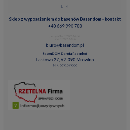
Linki
Sklep z wyposażeniem do basenów Basendom - kontakt
+48 669 990 788
pon.-piatku: 10:00-16:00
sob. 10:00-14:00
biuro@basendom.pl
BasenDOM Dorota Rosenhof
Laskowa 27, 62-090 Mrowino
NIP: 6691599556