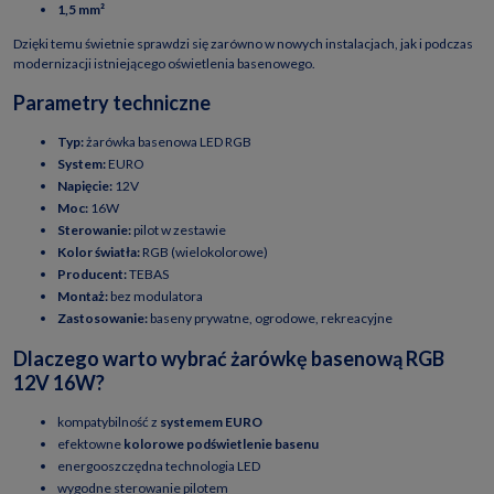
1,5 mm²
Dzięki temu świetnie sprawdzi się zarówno w nowych instalacjach, jak i podczas
modernizacji istniejącego oświetlenia basenowego.
Parametry techniczne
Typ:
żarówka basenowa LED RGB
System:
EURO
Napięcie:
12V
Moc:
16W
Sterowanie:
pilot w zestawie
Kolor światła:
RGB (wielokolorowe)
Producent:
TEBAS
Montaż:
bez modulatora
Zastosowanie:
baseny prywatne, ogrodowe, rekreacyjne
Dlaczego warto wybrać żarówkę basenową RGB
12V 16W?
kompatybilność z
systemem EURO
efektowne
kolorowe podświetlenie basenu
energooszczędna technologia LED
wygodne sterowanie pilotem