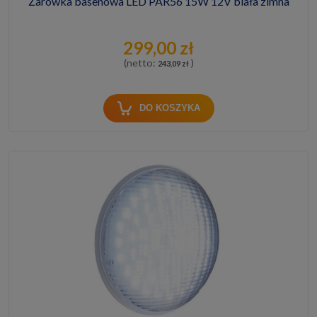
Żarówka basenowa LED PAR56 15W 12V biała zimna
299,00 zł
(netto:
)
243,09 zł
DO KOSZYKA