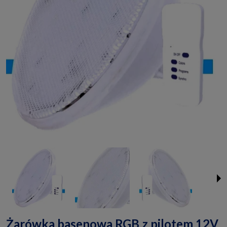
Żarówka basenowa RGB z pilotem 12V