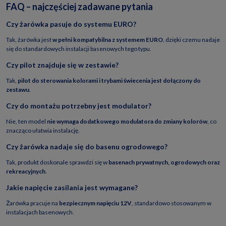
FAQ – najczęściej zadawane pytania
Czy żarówka pasuje do systemu EURO?
Tak, żarówka jest
w pełni kompatybilna z systemem EURO
, dzięki czemu nadaje
się do standardowych instalacji basenowych tego typu.
Czy pilot znajduje się w zestawie?
Tak,
pilot do sterowania kolorami i trybami świecenia jest dołączony do
zestawu
.
Czy do montażu potrzebny jest modulator?
Nie, ten model
nie wymaga dodatkowego modulatora do zmiany kolorów
, co
znacząco ułatwia instalację.
Czy żarówka nadaje się do basenu ogrodowego?
Tak, produkt doskonale sprawdzi się w
basenach prywatnych, ogrodowych oraz
rekreacyjnych
.
Jakie napięcie zasilania jest wymagane?
Żarówka pracuje na
bezpiecznym napięciu 12V
, standardowo stosowanym w
instalacjach basenowych.