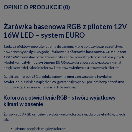
OPINIE O PRODUKCIE (0)
Żarówka basenowa RGB z pilotem 12V
16W LED – system EURO
Szukasz efektownego oświetlenia do basenu, które połączy bezpieczeństwo,
nowoczesny design i wygodę użytkowania?
Żarówka basenowa RGB z pilotem
12V 16W
to idealne rozwiązanie do basenów prywatnych oraz rekreacyjnych.
Model kompatybilny z
systemem EURO
pozwala stworzyć wyjątkowy klimat
dzięki szerokiej palecie kolorów i efektów świetlnych sterowanych pilotem.
Dzięki technologii LED produkt zapewnia
energooszczędne i wydajne
oświetlenie
, a niskie napięcie
12V
gwarantuje wysoki poziom bezpieczeństwa
podczas użytkowania w instalacjach basenowych.
Kolorowe oświetlenie RGB – stwórz wyjątkowy
klimat w basenie
Żarówka LED RGB umożliwia wybór wielu kolorów światła oraz efektów, takich
jak:
płynne przejścia między kolorami,