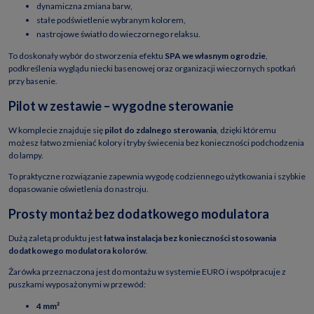
dynamiczna zmiana barw,
stałe podświetlenie wybranym kolorem,
nastrojowe światło do wieczornego relaksu.
To doskonały wybór do stworzenia efektu
SPA we własnym ogrodzie
,
podkreślenia wyglądu niecki basenowej oraz organizacji wieczornych spotkań
przy basenie.
Pilot w zestawie – wygodne sterowanie
W komplecie znajduje się
pilot do zdalnego sterowania
, dzięki któremu
możesz łatwo zmieniać kolory i tryby świecenia bez konieczności podchodzenia
do lampy.
To praktyczne rozwiązanie zapewnia wygodę codziennego użytkowania i szybkie
dopasowanie oświetlenia do nastroju.
Prosty montaż bez dodatkowego modulatora
Dużą zaletą produktu jest
łatwa instalacja bez konieczności stosowania
dodatkowego modulatora kolorów
.
Żarówka przeznaczona jest do montażu w systemie EURO i współpracuje z
puszkami wyposażonymi w przewód:
4 mm²