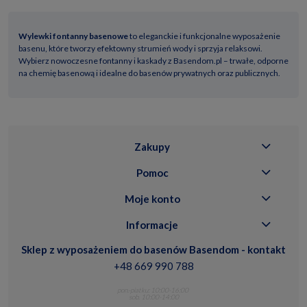
Wylewki fontanny basenowe
to eleganckie i funkcjonalne wyposażenie
basenu, które tworzy efektowny strumień wody i sprzyja relaksowi.
Wybierz nowoczesne fontanny i kaskady z Basendom.pl – trwałe, odporne
na chemię basenową i idealne do basenów prywatnych oraz publicznych.
Zakupy
Pomoc
Moje konto
Informacje
Sklep z wyposażeniem do basenów Basendom - kontakt
+48 669 990 788
pon.-piatku: 10:00-16:00
sob. 10:00-14:00