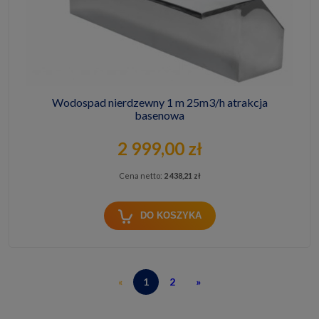
Wodospad nierdzewny 1 m 25m3/h atrakcja
basenowa
2 999,00 zł
Cena netto:
2 438,21 zł
DO KOSZYKA
«
1
2
»