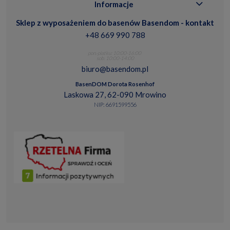
Informacje
Sklep z wyposażeniem do basenów Basendom - kontakt
+48 669 990 788
pon.-piatku: 10:00-16:00
sob. 10:00-14:00
biuro@basendom.pl
BasenDOM Dorota Rosenhof
Laskowa 27, 62-090 Mrowino
NIP: 6691599556