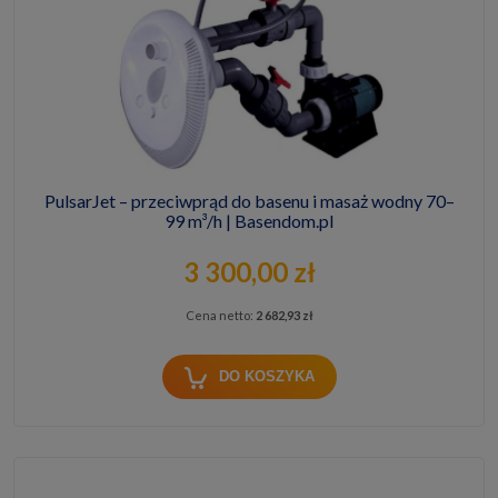
PulsarJet – przeciwprąd do basenu i masaż wodny 70–
99 m³/h | Basendom.pl
3 300,00 zł
Cena netto:
2 682,93 zł
DO KOSZYKA