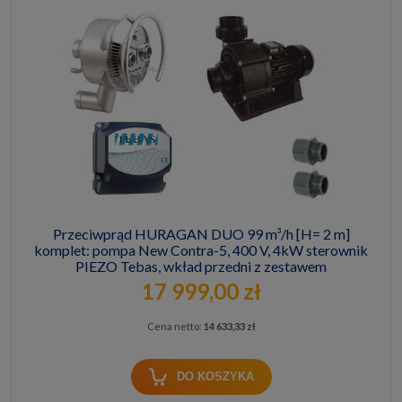
Przeciwprąd HURAGAN DUO 99 m³/h [H= 2 m]
komplet: pompa New Contra-5, 400 V, 4kW sterownik
PIEZO Tebas, wkład przedni z zestawem
montażowym w mur [bez rur, złączek i zaworów]
17 999,00 zł
Cena netto:
14 633,33 zł
DO KOSZYKA