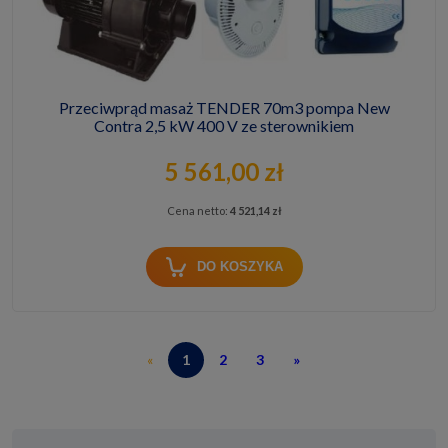
Przeciwprąd masaż TENDER 70m3 pompa New
Contra 2,5 kW 400 V ze sterownikiem
5 561,00 zł
Cena netto:
4 521,14 zł
DO KOSZYKA
«
1
2
3
»