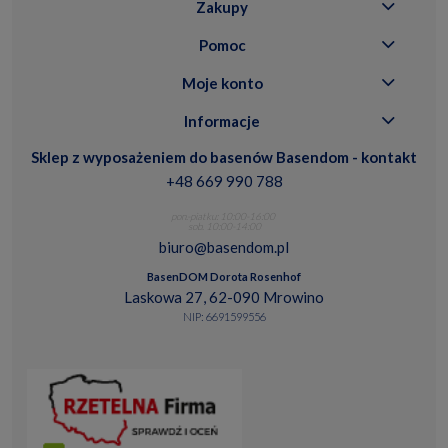
Zakupy
Pomoc
Moje konto
Informacje
Sklep z wyposażeniem do basenów Basendom - kontakt
+48 669 990 788
pon.-piatku: 10:00-16:00
sob. 10:00-14:00
biuro@basendom.pl
BasenDOM Dorota Rosenhof
Laskowa 27, 62-090 Mrowino
NIP: 6691599556