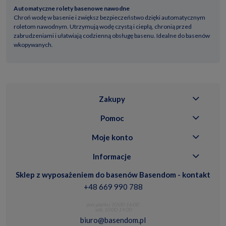
Automatyczne rolety basenowe nawodne
Chroń wodę w basenie i zwiększ bezpieczeństwo dzięki automatycznym
roletom nawodnym. Utrzymują wodę czystą i ciepłą, chronią przed
zabrudzeniami i ułatwiają codzienną obsługę basenu. Idealne do basenów
wkopywanych.
Zakupy
Pomoc
Moje konto
Informacje
Sklep z wyposażeniem do basenów Basendom - kontakt
+48 669 990 788
pon.-piatku: 10:00-16:00
sob. 10:00-14:00
biuro@basendom.pl