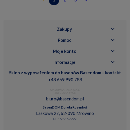
Zakupy
Pomoc
Moje konto
Informacje
Sklep z wyposażeniem do basenów Basendom - kontakt
+48 669 990 788
pon.-piatku: 10:00-16:00
sob. 10:00-14:00
biuro@basendom.pl
BasenDOM Dorota Rosenhof
Laskowa 27, 62-090 Mrowino
NIP: 6691599556