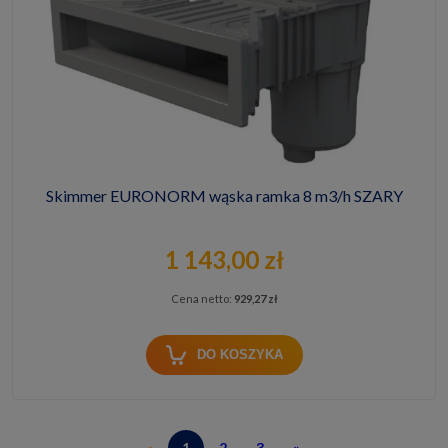
Skimmer EURONORM wąska ramka 8 m3/h SZARY
1 143,00 zł
Cena netto:
929,27 zł
DO KOSZYKA
«
1
2
3
»