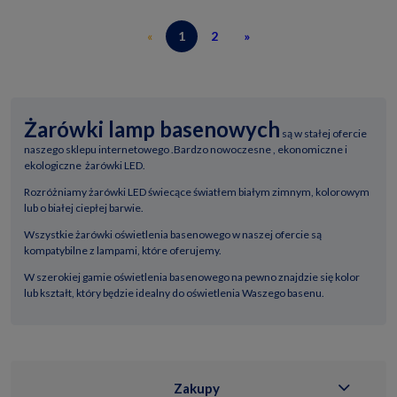
«
1
2
»
Żarówki lamp basenowych
są w stałej ofercie
naszego sklepu internetowego .Bardzo nowoczesne , ekonomiczne i
ekologiczne żarówki LED.
Rozróżniamy żarówki LED świecące światłem białym zimnym, kolorowym
lub o białej ciepłej barwie.
Wszystkie żarówki oświetlenia basenowego w naszej ofercie są
kompatybilne z lampami, które oferujemy.
W szerokiej gamie oświetlenia basenowego na pewno znajdzie się kolor
lub kształt, który będzie idealny do oświetlenia Waszego basenu.
Zakupy