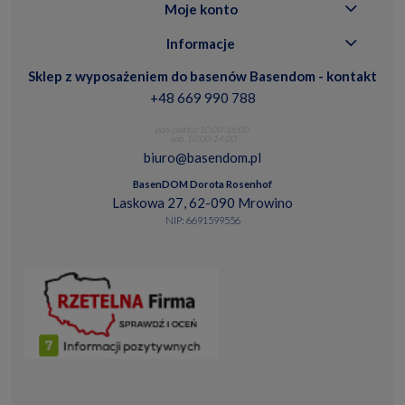
Moje konto
Informacje
Sklep z wyposażeniem do basenów Basendom - kontakt
+48 669 990 788
pon.-piatku: 10:00-16:00
sob. 10:00-14:00
biuro@basendom.pl
BasenDOM Dorota Rosenhof
Laskowa 27, 62-090 Mrowino
NIP: 6691599556