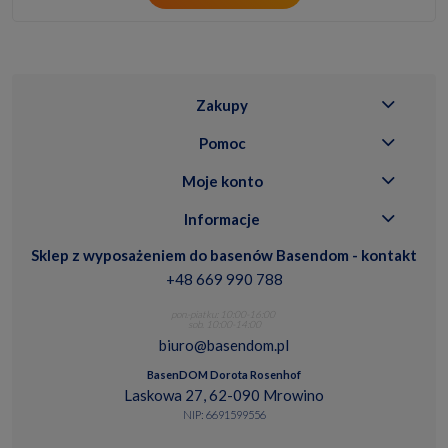
Zakupy
Pomoc
Moje konto
Informacje
Sklep z wyposażeniem do basenów Basendom - kontakt
+48 669 990 788
pon.-piatku: 10:00-16:00
sob. 10:00-14:00
biuro@basendom.pl
BasenDOM Dorota Rosenhof
Laskowa 27, 62-090 Mrowino
NIP: 6691599556