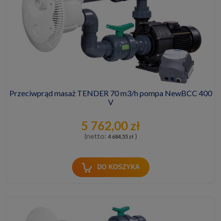
Przeciwprąd masaż TENDER 70 m3/h pompa NewBCC 400
V
5 762,00 zł
(netto:
)
4 684,55 zł
DO KOSZYKA