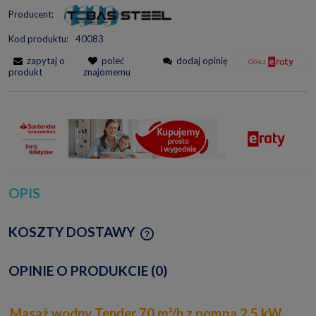
Producent:
Kod produktu:
40083
zapytaj o
poleć
dodaj opinię
produkt
znajomemu
OPIS
KOSZTY DOSTAWY
CENA NIE ZAWIERA EWENTUALNYCH KOSZTÓW
PŁATNOŚCI
OPINIE O PRODUKCIE (0)
Masaż wodny Tender 70 m³/h z pompą 2,5 kW