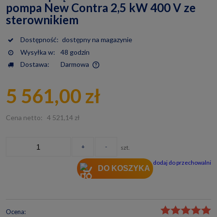
pompa New Contra 2,5 kW 400 V ze
sterownikiem
Dostępność:
dostępny na magazynie
Wysyłka w:
48 godzin
Dostawa:
Darmowa
Cena nie zawiera ewentualnych kosztów płatności
5 561,00 zł
Cena netto:
4 521,14 zł
+
-
szt.
dodaj do przechowalni
DO KOSZYKA
Ocena: