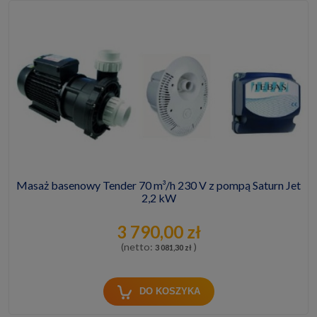
Masaż basenowy Tender 70 m³/h 230 V z pompą Saturn Jet
2,2 kW
3 790,00 zł
(netto:
)
3 081,30 zł
DO KOSZYKA