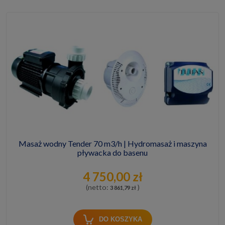
Masaż wodny Tender 70 m3/h | Hydromasaż i maszyna
pływacka do basenu
4 750,00 zł
(netto:
)
3 861,79 zł
DO KOSZYKA