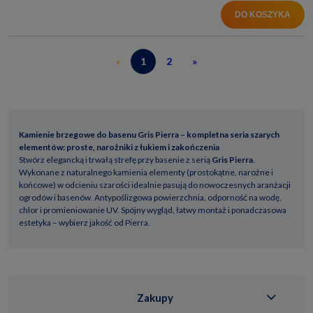
DO KOSZYKA
«
1
2
»
Kamienie brzegowe do basenu Gris Pierra – kompletna seria szarych
elementów: proste, narożniki z łukiem i zakończenia
Stwórz elegancką i trwałą strefę przy basenie z serią
Gris Pierra
.
Wykonane z naturalnego kamienia elementy (prostokątne, narożne i
końcowe) w odcieniu szarości idealnie pasują do nowoczesnych aranżacji
ogrodów i basenów. Antypoślizgowa powierzchnia, odporność na wodę,
chlor i promieniowanie UV. Spójny wygląd, łatwy montaż i ponadczasowa
estetyka – wybierz jakość od Pierra.
Zakupy