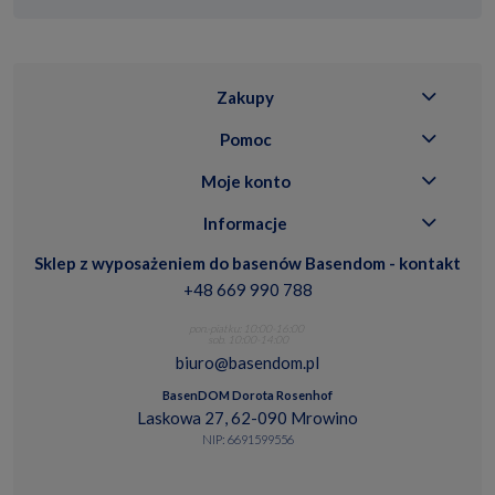
Zakupy
Pomoc
Moje konto
Informacje
Sklep z wyposażeniem do basenów Basendom - kontakt
+48 669 990 788
pon.-piatku: 10:00-16:00
sob. 10:00-14:00
biuro@basendom.pl
BasenDOM Dorota Rosenhof
Laskowa 27, 62-090 Mrowino
NIP: 6691599556