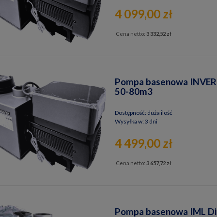
4 099,00 zł
Cena netto:
3 332,52 zł
Pompa basenowa INVER
50-80m3
Dostępność:
duża ilość
Wysyłka w:
3 dni
4 499,00 zł
Cena netto:
3 657,72 zł
Pompa basenowa IML Disc