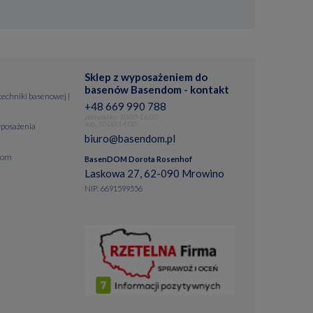
Sklep z wyposażeniem do
basenów Basendom - kontakt
 techniki basenowej |
+48 669 990 788
pon.-piatku: 10:00-16:00
sob. 10:00-14:00
posażenia
biuro@basendom.pl
dom
BasenDOM Dorota Rosenhof
Laskowa 27, 62-090 Mrowino
NIP: 6691599556