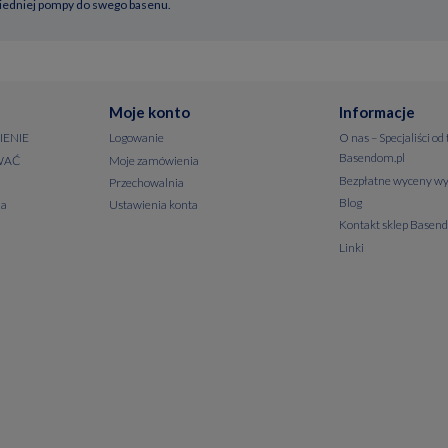
owiedniej pompy do swego basenu.
Moje konto
Informacje
IENIE
Logowanie
O nas – Specjaliści od
Basendom.pl
WAĆ
Moje zamówienia
Bezpłatne wyceny wy
Przechowalnia
Blog
ia
Ustawienia konta
Kontakt sklep Basen
Linki