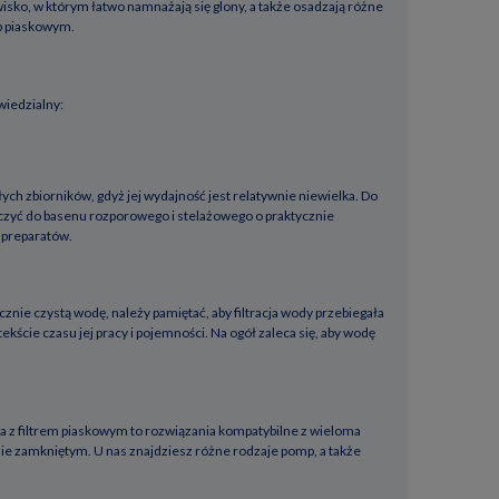
sko, w którym łatwo namnażają się glony, a także osadzają różne
ub piaskowym.
wiedzialny:
ch zbiorników, gdyż jej wydajność jest relatywnie niewielka. Do
ączyć do basenu rozporowego i stelażowego o praktycznie
h preparatów.
znie czystą wodę, należy pamiętać, aby filtracja wody przebiegała
kście czasu jej pracy i pojemności. Na ogół zaleca się, aby wodę
ia z filtrem piaskowym to rozwiązania kompatybilne z wieloma
zie zamkniętym. U nas znajdziesz różne rodzaje pomp, a także