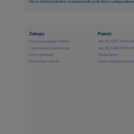
Nasza oferta to idealne rozwiązanie dla osób, które szukają odp
Zakupy
Pomoc
Darmowa wysyłka 5000zł
JAK ZŁOŻYĆ ZAMÓW
Czas realizacji zamówienia
JAK SIĘ ZAREJESTRO
Formy płatności
Zbuduj basen
Reklamacje i zwroty
Często zadawane pytan