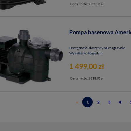
Cena netto:
2 081,30 zł
Pompa basenowa Americ
Dostępność:
dostępny na magazynie
Wysyłka w:
48 godzin
1 499,00 zł
Cena netto:
1 218,70 zł
«
1
2
3
4