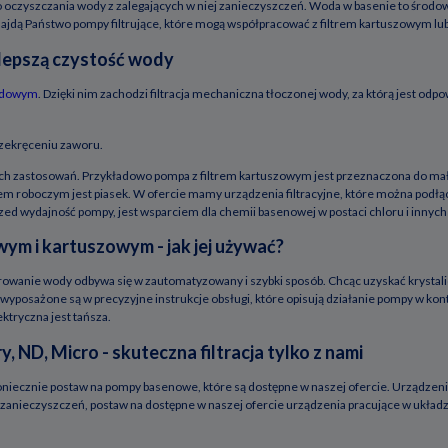
 oczyszczania wody z zalegających w niej zanieczyszczeń. Woda w basenie to środowi
 znajdą Państwo pompy filtrujące, które mogą współpracować z filtrem kartuszowym l
ajlepszą czystość wody
odowym
. Dzięki nim zachodzi filtracja mechaniczna tłoczonej wody, za którą jest odpo
przekręceniu zaworu.
nnych zastosowań. Przykładowo pompa z filtrem kartuszowym jest przeznaczona do mały
em roboczym jest piasek. W ofercie mamy urządzenia filtracyjne, które można podł
zed wydajność pompy, jest wsparciem dla chemii basenowej w postaci chloru i innyc
wym i kartuszowym - jak jej używać?
trowanie wody odbywa się w zautomatyzowany i szybki sposób. Chcąc uzyskać krystalic
wyposażone są w precyzyjne instrukcje obsługi, które opisują działanie pompy w konte
ektryczna jest tańsza.
ND, Micro - skuteczna filtracja tylko z nami
koniecznie postaw na pompy basenowe, które są dostępne w naszej ofercie. Urządzen
 zanieczyszczeń, postaw na dostępne w naszej ofercie urządzenia pracujące w układ