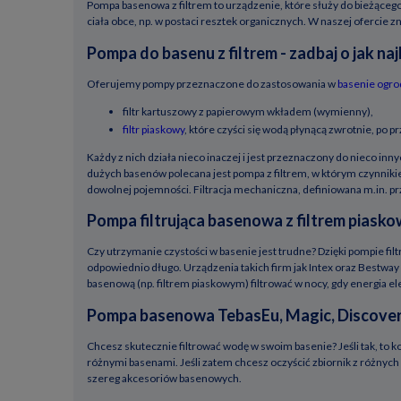
Pompa basenowa z filtrem to urządzenie, które służy do bieżącego
ciała obce, np. w postaci resztek organicznych. W naszej ofercie
Pompa do basenu z filtrem - zadbaj o jak n
Oferujemy pompy przeznaczone do zastosowania w
basenie ogr
filtr kartuszowy z papierowym wkładem (wymienny),
filtr piaskowy
, które czyści się wodą płynącą zwrotnie, po 
Każdy z nich działa nieco inaczej i jest przeznaczony do nieco i
dużych basenów polecana jest pompa z filtrem, w którym czynniki
dowolnej pojemności. Filtracja mechaniczna, definiowana m.in. pr
Pompa filtrująca basenowa z filtrem piasko
Czy utrzymanie czystości w basenie jest trudne? Dzięki pompie fil
odpowiednio długo. Urządzenia takich firm jak Intex oraz Bestway 
basenową (np. filtrem piaskowym) filtrować w nocy, gdy energia el
Pompa basenowa TebasEu, Magic, Discovery, 
Chcesz skutecznie filtrować wodę w swoim basenie? Jeśli tak, to 
różnymi basenami. Jeśli zatem chcesz oczyścić zbiornik z różnych
szereg akcesoriów basenowych.