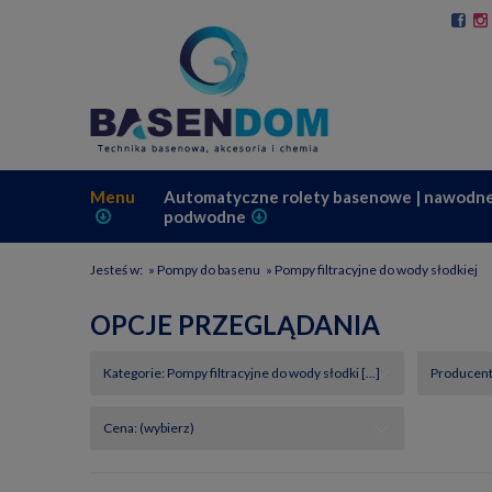
Menu
Automatyczne rolety basenowe | nawodne
podwodne
Jesteś w:
»
Pompy do basenu
»
Pompy filtracyjne do wody słodkiej
OPCJE PRZEGLĄDANIA
Kategorie: Pompy filtracyjne do wody słodki [...]
Producent:
Cena: (wybierz)