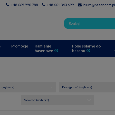
+48 669 990 788
+48 661 343 699
biuro@basendom.pl
 i
Promocje
Kamienie
Folie solarne do
basenowe
basenu
 (wybierz)
Dostępność: (wybierz)
Nowość: (wybierz)