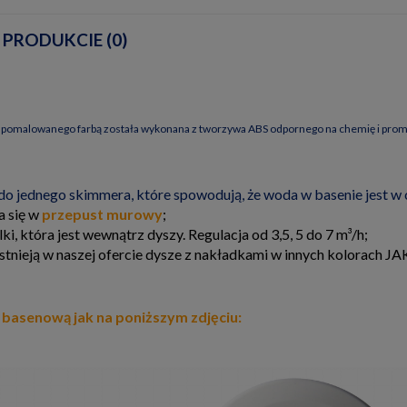
 PRODUKCIE (0)
IERA EWENTUALNYCH
TNOŚCI
b pomalowanego farbą została wykonana z tworzywa ABS odpornego na chemię i pro
o jednego skimmera, które spowodują, że woda w basenie jest w 
a się w
przepust murowy
;
, która jest wewnątrz dyszy. Regulacja od 3,5, 5 do 7 m³/h;
stnieją w naszej ofercie dysze z nakładkami w innych kolorach JAK ;
basenową jak na poniższym zdjęciu: