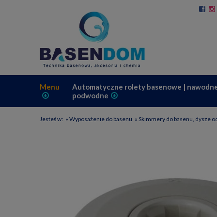
Menu
Automatyczne rolety basenowe | nawodne
podwodne
Jesteś w:
»
Wyposażenie do basenu
»
Skimmery do basenu, dysze o