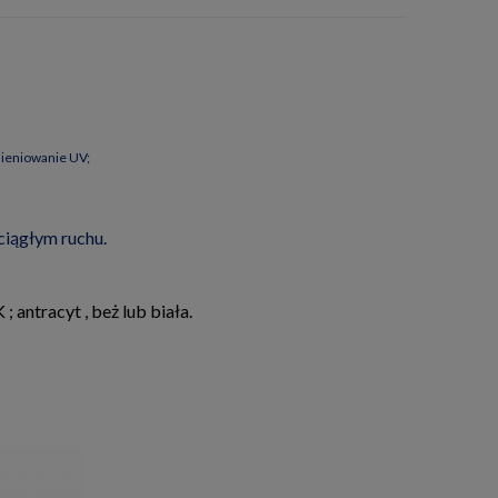
mieniowanie UV;
ciągłym ruchu.
 antracyt , beż lub biała.