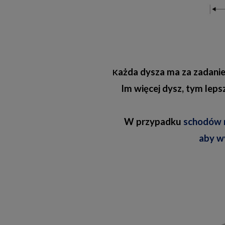
ażda dysza ma za zadanie
K
Im więcej dysz, tym lep
W przypadku
schodów r
aby w