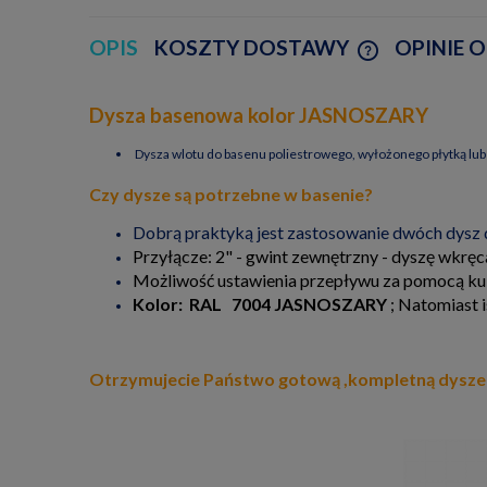
OPIS
KOSZTY DOSTAWY
OPINIE O
CENA NIE ZAW
Dysza basenowa kolor JASNOSZARY
KOSZTÓW PŁA
Dysza wlotu do basenu poliestrowego, wyłożonego płytką lu
Czy dysze są potrzebne w basenie?
Dobrą praktyką jest zastosowanie dwóch dysz d
Przyłącze: 2" - gwint zewnętrzny - dyszę wkręc
Możliwość ustawienia przepływu za pomocą kulki
Kolor: RAL 7004 JASNOSZARY
; Natomiast i
Otrzymujecie Państwo gotową ,kompletną dysze 