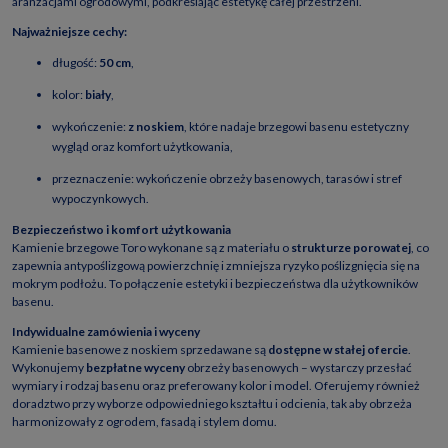
aranżacjami ogrodowymi, podkreślając estetykę całej przestrzeni.
Najważniejsze cechy:
długość:
50 cm
,
kolor:
biały
,
wykończenie:
z noskiem
, które nadaje brzegowi basenu estetyczny
wygląd oraz komfort użytkowania,
przeznaczenie: wykończenie obrzeży basenowych, tarasów i stref
wypoczynkowych.
Bezpieczeństwo i komfort użytkowania
Kamienie brzegowe Toro wykonane są z materiału o
strukturze porowatej
, co
zapewnia antypoślizgową powierzchnię i zmniejsza ryzyko poślizgnięcia się na
mokrym podłożu. To połączenie estetyki i bezpieczeństwa dla użytkowników
basenu.
Indywidualne zamówienia i wyceny
Kamienie basenowe z noskiem sprzedawane są
dostępne w stałej ofercie
.
Wykonujemy
bezpłatne wyceny
obrzeży basenowych – wystarczy przesłać
wymiary i rodzaj basenu oraz preferowany kolor i model. Oferujemy również
doradztwo przy wyborze odpowiedniego kształtu i odcienia, tak aby obrzeża
harmonizowały z ogrodem, fasadą i stylem domu.