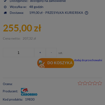
Dostępność:
dostępny na zamówienie
Wysyłka w:
48 godzin
Dostawa:
199,00 zł
- PRZESYŁKA KURIERSKA
Cena nie zawiera ewentualnych kosztów płatności
255,00 zł
Cena netto:
207,32 zł
+
-
szt.
dodaj do przechowalni
DO KOSZYKA
Ocena:
Producent:
Kod produktu:
19830