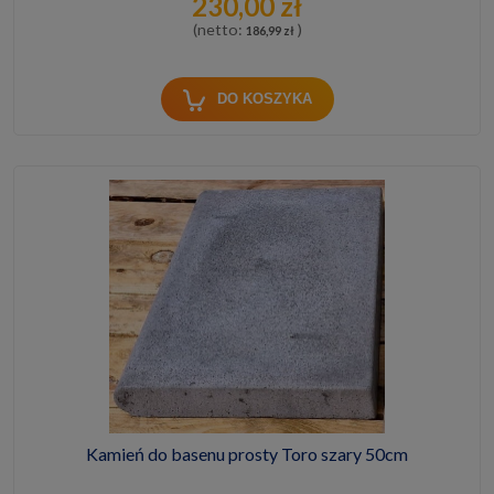
230,00 zł
(netto:
)
186,99 zł
DO KOSZYKA
Kamień do basenu prosty Toro szary 50cm