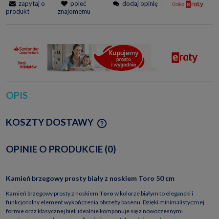
zapytaj o
poleć
dodaj opinię
produkt
znajomemu
OPIS
KOSZTY DOSTAWY
CENA NIE ZAWIERA EWENTUALNYCH KOSZTÓW
PŁATNOŚCI
OPINIE O PRODUKCIE (0)
Kamień brzegowy prosty biały z noskiem Toro 50 cm
Kamień brzegowy prosty z noskiem
Toro
w kolorze białym to elegancki i
funkcjonalny element wykończenia obrzeży basenu. Dzięki minimalistycznej
formie oraz klasycznej bieli idealnie komponuje się z nowoczesnymi