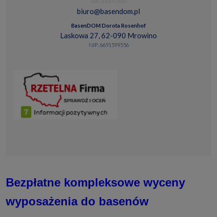
sob. 10:00-14:00
biuro@basendom.pl
BasenDOM Dorota Rosenhof
Laskowa 27, 62-090 Mrowino
NIP: 6691599556
Bezpłatne kompleksowe wyceny
wyposażenia do basenów