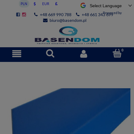
Powered by
+48 669 990 788
+48 661 343 699
biuro@basendom.pl