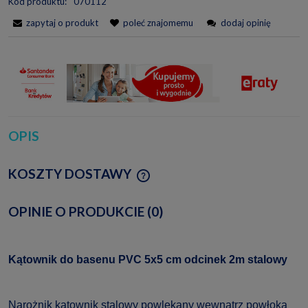
Kod produktu:
070112
zapytaj o produkt
poleć znajomemu
dodaj opinię
OPIS
KOSZTY DOSTAWY
CENA NIE ZAWIERA EWENTUALNYCH KOSZTÓW
PŁATNOŚCI
OPINIE O PRODUKCIE (0)
Kątownik do basenu PVC 5x5 cm odcinek 2m stalowy
Narożnik kątownik stalowy powlekany wewnątrz powłoką