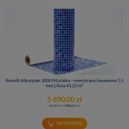
Renolit Alkorplan 3000 Mozaika – membrana basenowa 1,5
mm | Rola 41,25 m²
5 890,00 zł
(netto:
)
4 788,62 zł
DO KOSZYKA