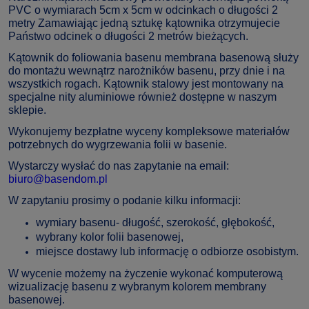
PVC o wymiarach 5cm x 5cm w odcinkach o długości 2
metry Zamawiając jedną sztukę kątownika otrzymujecie
Państwo odcinek o długości 2 metrów bieżących.
Kątownik do foliowania basenu membrana basenową służy
do montażu wewnątrz narożników basenu, przy dnie i na
wszystkich rogach. Kątownik stalowy jest montowany na
specjalne nity aluminiowe również dostępne w naszym
sklepie.
Wykonujemy bezpłatne wyceny kompleksowe materiałów
potrzebnych do wygrzewania folii w basenie.
Wystarczy wysłać do nas zapytanie na email:
biuro@basendom.pl
W zapytaniu prosimy o podanie kilku informacji:
wymiary basenu- długość, szerokość, głębokość,
wybrany kolor folii basenowej,
miejsce dostawy lub informację o odbiorze osobistym.
W wycenie możemy na życzenie wykonać komputerową
wizualizację basenu z wybranym kolorem membrany
basenowej.