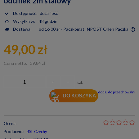
odcinek 2m stalowy
Dostępność:
duża ilość
Wysyłka w:
48 godzin
Dostawa:
od 16,00 zł
- Paczkomat INPOST Orlen Paczka
Cena nie zawiera ewentualnych kosztów płatności
49,00 zł
Cena netto:
39,84 zł
+
-
szt.
dodaj do przechowalni
DO KOSZYKA
Ocena:
Producent:
BSL Czechy