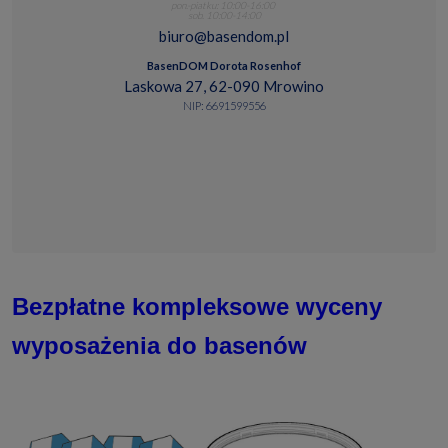
pon.-piatku: 10:00-16:00
sob. 10:00-14:00
biuro@basendom.pl
BasenDOM Dorota Rosenhof
Laskowa 27, 62-090 Mrowino
NIP: 6691599556
Bezpłatne kompleksowe wyceny
wyposażenia do basenów