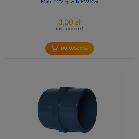
Mufa PCV łącznik KW KW
3,00 zł
(netto:
)
2,44 zł
DO KOSZYKA