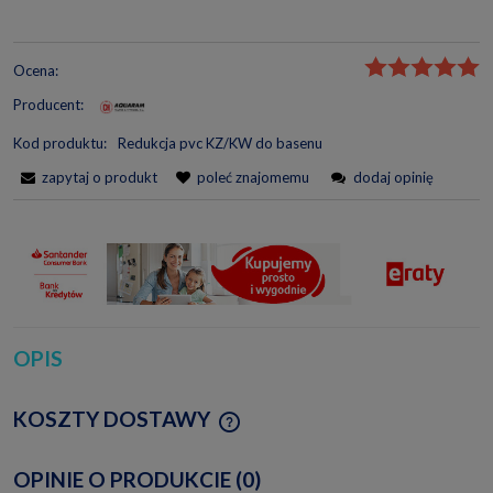
Ocena:
Producent:
Kod produktu:
Redukcja pvc KZ/KW do basenu
zapytaj o produkt
poleć znajomemu
dodaj opinię
OPIS
KOSZTY DOSTAWY
CENA NIE ZAWIERA EWENTUALNYCH KOSZTÓW
PŁATNOŚCI
OPINIE O PRODUKCIE (0)