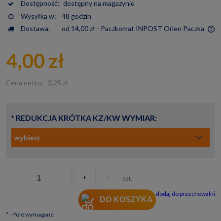
Dostępność:
dostępny na magazynie
Wysyłka w:
48 godzin
Dostawa:
od 14,00 zł
- Paczkomat INPOST Orlen Paczka
Cena nie zawiera ewentualnych kosztów płatności
4,00 zł
Cena netto:
3,25 zł
*
REDUKCJA KRÓTKA KZ/KW WYMIAR:
+
-
szt.
dodaj do przechowalni
DO KOSZYKA
*
- Pole wymagane