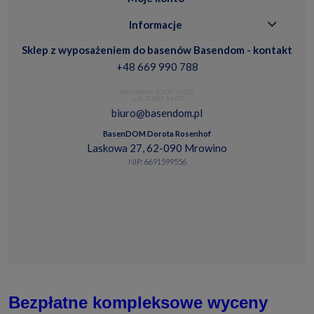
Informacje
Sklep z wyposażeniem do basenów Basendom - kontakt
+48 669 990 788
pon.-piatku: 10:00-16:00
sob. 10:00-14:00
biuro@basendom.pl
BasenDOM Dorota Rosenhof
Laskowa 27, 62-090 Mrowino
NIP: 6691599556
Bezpłatne kompleksowe wyceny