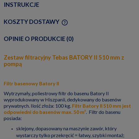
INSTRUKCJE
KOSZTY DOSTAWY
CENA NIE ZAWIERA EWENTUALNYCH KOSZTÓW
PŁATNOŚCI
OPINIE O PRODUKCIE (0)
Zestaw filtracyjny Tebas BATORY II 510 mm z
pompą
Filtr basenowy Batory II
Wytrzymały, poliestrowy filtr do basenu Batory II
wyprodukowany w Hiszpanii, dedykowany do basenów
prywatnych. Ilość złoża: 100 kg.
Filtr Batory II 510 mm jest
odpowiedni do basenów max. 50 m³
. Filtr do basenu
posiada:
sklejony, dopasowany na maszynie zawór, który
wystarczy tylko przekręcić = łatwy, szybki montaż;