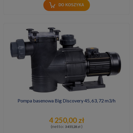
DO KOSZYKA
Pompa basenowa Big Discovery 45, 63, 72 m3/h
4 250,00 zł
(netto:
)
3 455,28 zł