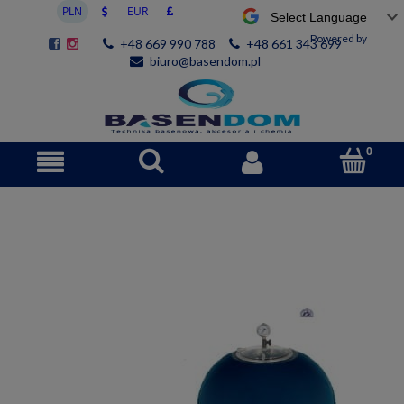
Powered by
+48 669 990 788
+48 661 343 699
biuro@basendom.pl