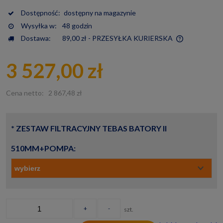
Dostępność:
dostępny na magazynie
Wysyłka w:
48 godzin
Dostawa:
89,00 zł
- PRZESYŁKA KURIERSKA
Cena nie zawiera ewentualnych kosztów płatności
3 527,00 zł
Cena netto:
2 867,48 zł
*
ZESTAW FILTRACYJNY TEBAS BATORY II
510MM+POMPA:
+
-
szt.