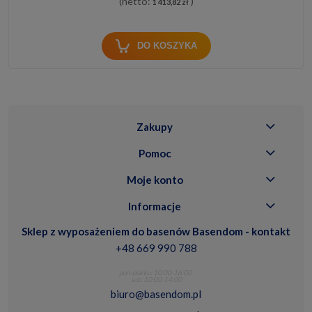
(netto:
)
1 413,82 zł
DO KOSZYKA
Zakupy
Pomoc
Moje konto
Informacje
Sklep z wyposażeniem do basenów Basendom - kontakt
+48 669 990 788
pon.-piatku: 10:00-16:00
sob. 10:00-14:00
biuro@basendom.pl