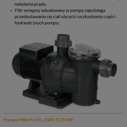
natężenia prądu;
Filtr wstępny wbudowany w pompę zapobiega
przedostawaniu się ciał obcych i uszkodzeniu części
hydraulicznych pompy;
Pompa Mini 9 m³/h, 230V, 0,25 kW
: