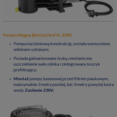
Pompa Magna [Bettar] 8 m³/h, 230V:
Pompa ma blokową konstrukcję, została wzmocniona
włóknem szklanym;
Posiada galwanizowane śruby, mechaniczne
uszczelnienie wału silnika i zintegrowany koszyk
prefiltrujący;
Montaż
pompy basenowej przed filtrem piaskowym,
maksymalnie 3 metry poniżej, lub 3 metry powyżej lustra
wody.
Zasilanie 230V;