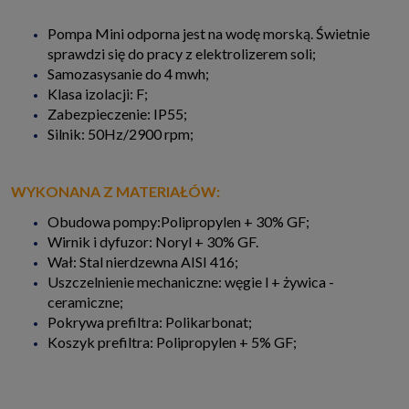
Pompa Mini odporna jest na wodę morską. Świetnie
sprawdzi się do pracy z elektrolizerem soli;
Samozasysanie do 4 mwh;
Klasa izolacji: F;
Zabezpieczenie: IP55;
Silnik: 50Hz/2900 rpm;
WYKONANA Z MATERIAŁÓW:
Obudowa pompy:Polipropylen + 30% GF;
Wirnik i dyfuzor: Noryl + 30% GF.
Wał: Stal nierdzewna AISI 416;
Uszczelnienie mechaniczne: węgie l + żywica -
ceramiczne;
Pokrywa prefiltra: Polikarbonat;
Koszyk prefiltra: Polipropylen + 5% GF;