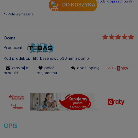
dodaj do przechowalni
DO KOSZYKA
*
- Pole wymagane
Ocena:
Producent:
Kod produktu:
filtr basenowy 510 mm z pomp
zapytaj o
poleć
dodaj opinię
produkt
znajomemu
OPIS