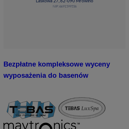
Laskowa 27, 62-090 Mrowino
NIP: 6691599556
Bezpłatne kompleksowe wyceny
wyposażenia do basenów