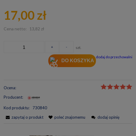
Cena nie zawiera ewentualnych kosztów płatności
17,00 zł
Cena netto:
13,82 zł
+
-
szt.
dodaj do przechowalni
DO KOSZYKA
Ocena:
Producent:
Kod produktu:
730840
zapytaj o produkt
poleć znajomemu
dodaj opinię