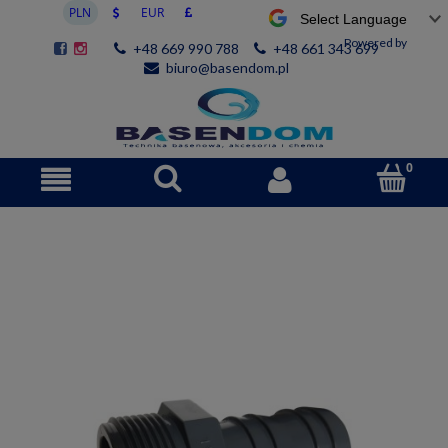
Powered by
+48 669 990 788
+48 661 343 699
biuro@basendom.pl