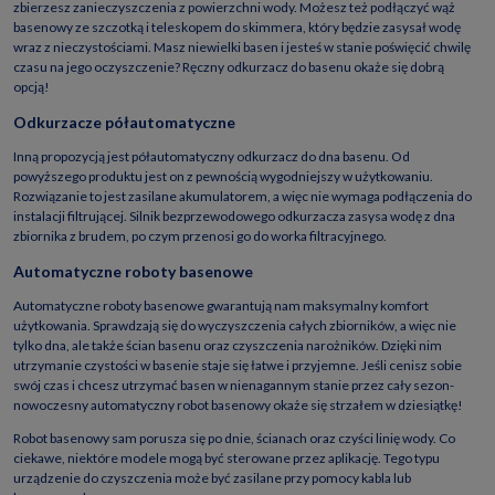
zbierzesz zanieczyszczenia z powierzchni wody. Możesz też podłączyć wąż
basenowy ze szczotką i teleskopem do skimmera, który będzie zasysał wodę
wraz z nieczystościami. Masz niewielki basen i jesteś w stanie poświęcić chwilę
czasu na jego oczyszczenie? Ręczny odkurzacz do basenu okaże się dobrą
opcją!
Odkurzacze półautomatyczne
Inną propozycją jest półautomatyczny odkurzacz do dna basenu. Od
powyższego produktu jest on z pewnością wygodniejszy w użytkowaniu.
Rozwiązanie to jest zasilane akumulatorem, a więc nie wymaga podłączenia do
instalacji filtrującej. Silnik bezprzewodowego odkurzacza zasysa wodę z dna
zbiornika z brudem, po czym przenosi go do worka filtracyjnego.
Automatyczne roboty basenowe
Automatyczne roboty basenowe gwarantują nam maksymalny komfort
użytkowania. Sprawdzają się do wyczyszczenia całych zbiorników, a więc nie
tylko dna, ale także ścian basenu oraz czyszczenia narożników. Dzięki nim
utrzymanie czystości w basenie staje się łatwe i przyjemne. Jeśli cenisz sobie
swój czas i chcesz utrzymać basen w nienagannym stanie przez cały sezon-
nowoczesny automatyczny robot basenowy okaże się strzałem w dziesiątkę!
Robot basenowy sam porusza się po dnie, ścianach oraz czyści linię wody. Co
ciekawe, niektóre modele mogą być sterowane przez aplikację. Tego typu
urządzenie do czyszczenia może być zasilane przy pomocy kabla lub