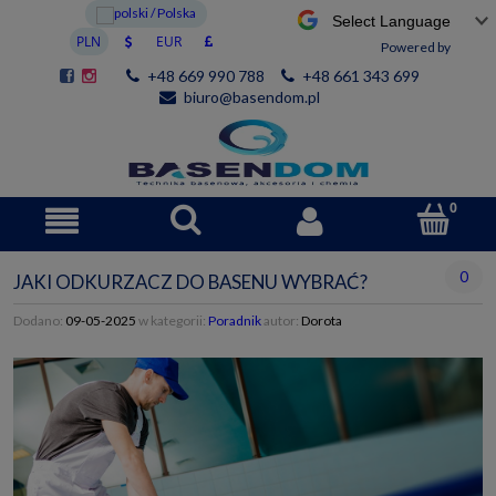
Powered by
+48 669 990 788
+48 661 343 699
biuro@basendom.pl
0
JAKI ODKURZACZ DO BASENU WYBRAĆ?
Dodano:
09-05-2025
w kategorii:
Poradnik
autor:
Dorota