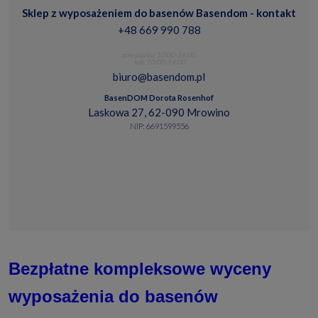
Sklep z wyposażeniem do basenów Basendom - kontakt
+48 669 990 788
pon.-piatku: 10:00-16:00
sob. 10:00-14:00
biuro@basendom.pl
BasenDOM Dorota Rosenhof
Laskowa 27, 62-090 Mrowino
NIP: 6691599556
Bezpłatne kompleksowe wyceny
wyposażenia do basenów