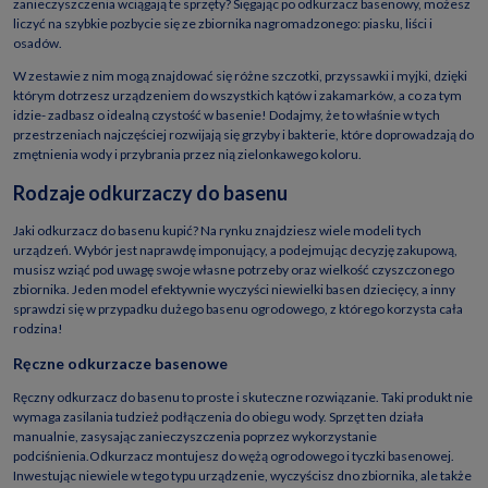
zanieczyszczenia wciągają te sprzęty? Sięgając po odkurzacz basenowy, możesz
liczyć na szybkie pozbycie się ze zbiornika nagromadzonego: piasku, liści i
osadów.
W zestawie z nim mogą znajdować się różne szczotki, przyssawki i myjki, dzięki
którym dotrzesz urządzeniem do wszystkich kątów i zakamarków, a co za tym
idzie- zadbasz o idealną czystość w basenie! Dodajmy, że to właśnie w tych
przestrzeniach najczęściej rozwijają się grzyby i bakterie, które doprowadzają do
zmętnienia wody i przybrania przez nią zielonkawego koloru.
Rodzaje odkurzaczy do basenu
Jaki odkurzacz do basenu kupić? Na rynku znajdziesz wiele modeli tych
urządzeń. Wybór jest naprawdę imponujący, a podejmując decyzję zakupową,
musisz wziąć pod uwagę swoje własne potrzeby oraz wielkość czyszczonego
zbiornika. Jeden model efektywnie wyczyści niewielki basen dziecięcy, a inny
sprawdzi się w przypadku dużego basenu ogrodowego, z którego korzysta cała
rodzina!
Ręczne odkurzacze basenowe
Ręczny odkurzacz do basenu to proste i skuteczne rozwiązanie. Taki produkt nie
wymaga zasilania tudzież podłączenia do obiegu wody. Sprzęt ten działa
manualnie, zasysając zanieczyszczenia poprzez wykorzystanie
podciśnienia.Odkurzacz montujesz do wężą ogrodowego i tyczki basenowej.
Inwestując niewiele w tego typu urządzenie, wyczyścisz dno zbiornika, ale także