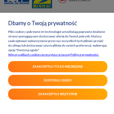
Dbamy o Twoją prywatność
Pliki cookies i pokrewne im technologie umożliwiają poprawne działanie
strony i pomagają nam dostosować ofertę do Twoich potrzeb. Możesz
zaakceptować wykorzystanie przez nas wszystkich tych plików i przejść
do sklepu lub dostosować użycie plików do swoich preferencji, wybierając
opcję "Dostosuj zgody".
Więcej o plikach cookies przeczytasz w naszej Polityce prywatności.
ZAAKCEPTUJ TYLKO NIEZBĘDNE
POKAŻ PEŁNĄ WERSJĘ STRONY
Sklep internetowy Shoper Premium
DOSTOSUJ ZGODY
ZAAKCEPTUJ WSZYSTKIE