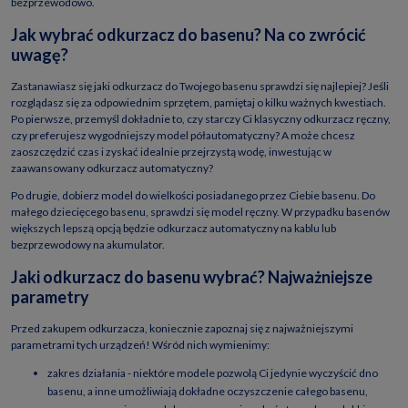
bezprzewodowo.
Jak wybrać odkurzacz do basenu? Na co zwrócić
uwagę?
Zastanawiasz się jaki odkurzacz do Twojego basenu sprawdzi się najlepiej? Jeśli
rozglądasz się za odpowiednim sprzętem, pamiętaj o kilku ważnych kwestiach.
Po pierwsze, przemyśl dokładnie to, czy starczy Ci klasyczny odkurzacz ręczny,
czy preferujesz wygodniejszy model półautomatyczny? A może chcesz
zaoszczędzić czas i zyskać idealnie przejrzystą wodę, inwestując w
zaawansowany odkurzacz automatyczny?
Po drugie, dobierz model do wielkości posiadanego przez Ciebie basenu. Do
małego dziecięcego basenu, sprawdzi się model ręczny. W przypadku basenów
większych lepszą opcją będzie odkurzacz automatyczny na kablu lub
bezprzewodowy na akumulator.
Jaki odkurzacz do basenu wybrać? Najważniejsze
parametry
Przed zakupem odkurzacza, koniecznie zapoznaj się z najważniejszymi
parametrami tych urządzeń! Wśród nich wymienimy:
zakres działania - niektóre modele pozwolą Ci jedynie wyczyścić dno
basenu, a inne umożliwiają dokładne oczyszczenie całego basenu,