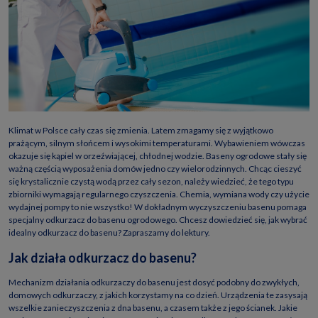
Klimat w Polsce cały czas się zmienia. Latem zmagamy się z wyjątkowo
prażącym, silnym słońcem i wysokimi temperaturami. Wybawieniem wówczas
okazuje się kąpiel w orzeźwiającej, chłodnej wodzie. Baseny ogrodowe stały się
ważną częścią wyposażenia domów jedno czy wielorodzinnych. Chcąc cieszyć
się krystalicznie czystą wodą przez cały sezon, należy wiedzieć, że tego typu
zbiorniki wymagają regularnego czyszczenia. Chemia, wymiana wody czy użycie
wydajnej pompy to nie wszystko! W dokładnym wyczyszczeniu basenu pomaga
specjalny odkurzacz do basenu ogrodowego. Chcesz dowiedzieć się, jak wybrać
idealny odkurzacz do basenu? Zapraszamy do lektury.
Jak działa odkurzacz do basenu?
Mechanizm działania odkurzaczy do basenu jest dosyć podobny do zwykłych,
domowych odkurzaczy, z jakich korzystamy na co dzień. Urządzenia te zasysają
wszelkie zanieczyszczenia z dna basenu, a czasem także z jego ścianek. Jakie