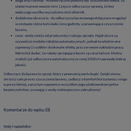
waga oraz rozmiar - modele ręczne powinny być stosunkowo lekkie, co
ułatwi manewrowanie nimi. Lżejsze odkurzacze sprawią, że bez
większego wysiłku wyczyścimy nimi zbiornik,
dodatkowe akcesoria - do odkurzacza basenowego dołączone mogą być
w zestawie różne końcówki i inne gadżety, usprawniające czyszczenie
basenu,
cena - wiele zależy od producenta i rodzaju sprzętu. Najdroższe są
oczywiście modele robotów automatycznych, jednak to właśnie one
zapewnią Ci szybkie i doskonałe efekty, przy zerowym nakładzie pracy.
Warto też dodać, że roboty sprzątające basen są coraz tańsze. Można
znaleźć już odkurzacze automatyczne za cenę 2300 zł naprawdę dobrej
jakości.
Odkurzacz do basenu to sprzęt, który z pewnością warto kupić. Dzięki niemu
skrócisz cały proces czyszczenia basenu, zadbasz o komfort korzystania z niego
w porze letniej, a przy tym zapewnisz wszystkim jego użytkownikom pełne
bezpieczeństwo, usuwając z wody niebezpieczne zabrudzenia!
Komentarze do wpisu (0)
Imię i nazwisko: