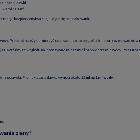
zalecanej dawki.
0–20 ml na 1 m³.
formacje bezpieczeństwa znajdujące się na opakowaniu.
 wody
. Preparat należy odmierzyć odpowiednio do objętości basenu i rozprowadzić w 
auważalny ze względu na intensywne mieszanie i napowietrzanie wody. Po zastosow
 nie pojawiła. Profilaktyczna dawka wynosi około
15 ml na 1 m³ wody
.
ie.
wania piany?