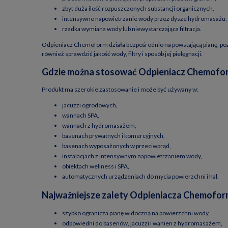
zbyt duża ilość rozpuszczonych substancji organicznych,
intensywne napowietrzanie wody przez dysze hydromasażu,
rzadka wymiana wody lub niewystarczająca filtracja.
Odpieniacz Chemoform działa bezpośrednio na powstającą pianę, pozw
również sprawdzić jakość wody, filtry i sposób jej pielęgnacji.
Gdzie można stosować Odpieniacz Chemofo
Produkt ma szerokie zastosowanie i może być używany w:
jacuzzi ogrodowych,
wannach SPA,
wannach z hydromasażem,
basenach prywatnych i komercyjnych,
basenach wyposażonych w przeciwprąd,
instalacjach z intensywnym napowietrzaniem wody,
obiektach wellness i SPA,
automatycznych urządzeniach do mycia powierzchni i hal.
Najważniejsze zalety Odpieniacza Chemofo
szybko ogranicza pianę widoczną na powierzchni wody,
odpowiedni do basenów, jacuzzi i wanien z hydromasażem,