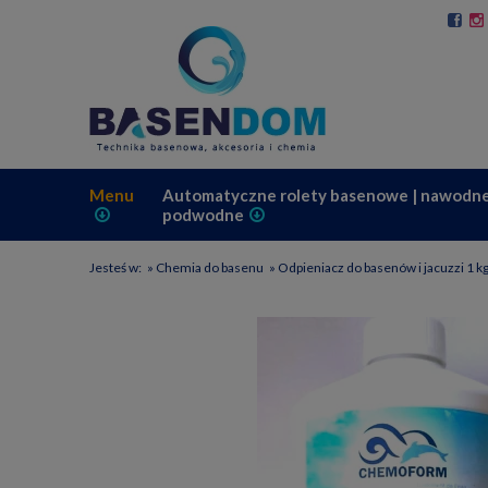
Menu
Automatyczne rolety basenowe | nawodne
podwodne
Jesteś w:
»
Chemia do basenu
»
Odpieniacz do basenów i jacuzzi 1