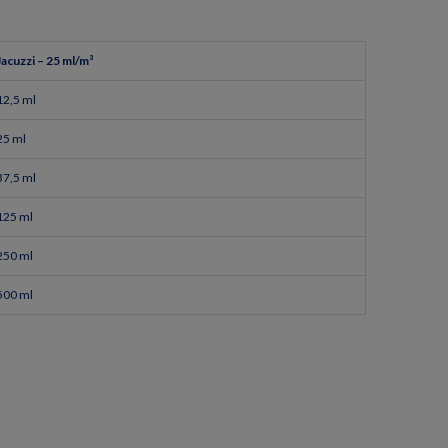
Jacuzzi – 25 ml/m³
12,5 ml
25 ml
37,5 ml
125 ml
250 ml
500 ml