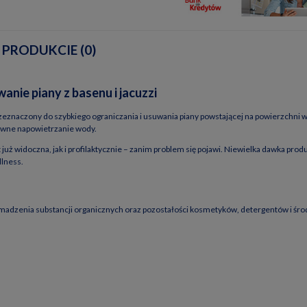
 PRODUKCIE (0)
IERA EWENTUALNYCH
nie piany z basenu i jacuzzi
TNOŚCI
zeznaczony do szybkiego ograniczania i usuwania piany powstającej na powierzchni 
ywne napowietrzanie wody.
już widoczna, jak i profilaktycznie – zanim problem się pojawi. Niewielka dawka pr
llness.
madzenia substancji organicznych oraz pozostałości kosmetyków, detergentów i środ