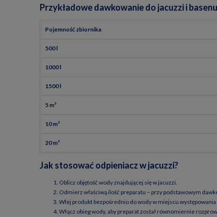
Przykładowe dawkowanie do jacuzzi i basen
Pojemność zbiornika
500 l
1000 l
1500 l
5 m³
10 m³
20 m³
Jak stosować odpieniacz w jacuzzi?
Oblicz objętość wody znajdującej się w jacuzzi.
Odmierz właściwą ilość preparatu – przy podstawowym dawko
Wlej produkt bezpośrednio do wody w miejscu występowania 
Włącz obieg wody, aby preparat został równomiernie rozpro