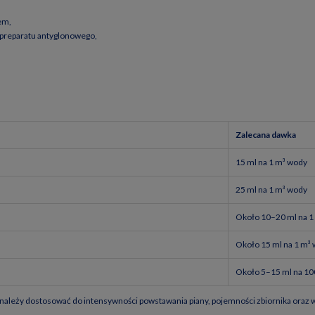
em,
 preparatu antyglonowego,
Zalecana dawka
15 ml na 1 m³ wody
25 ml na 1 m³ wody
Około 10–20 ml na 1
Około 15 ml na 1 m³
Około 5–15 ml na 10
tu należy dostosować do intensywności powstawania piany, pojemności zbiornika oraz