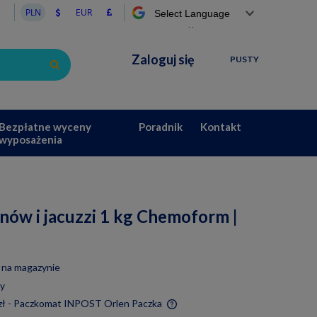
Powered by
Zaloguj się
PUSTY
Bezpłatne wyceny
Poradnik
Kontakt
wyposażenia
nów i jacuzzi 1 kg Chemoform |
 na magazynie
ny
zł
- Paczkomat INPOST Orlen Paczka