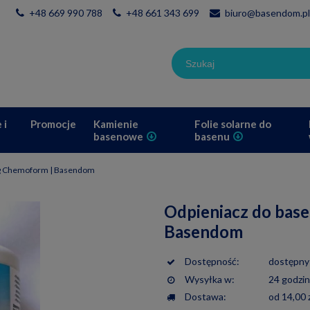
+48 669 990 788
+48 661 343 699
biuro@basendom.pl
 i
Promocje
Kamienie
Folie solarne do
basenowe
basenu
 kg Chemoform | Basendom
Odpieniacz do base
Basendom
Dostępność:
dostępny
Wysyłka w:
24 godzi
Dostawa:
od 14,00 