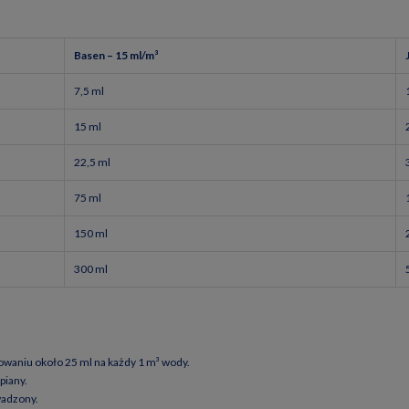
u
Basen – 15 ml/m³
7,5 ml
15 ml
22,5 ml
75 ml
150 ml
300 ml
waniu około 25 ml na każdy 1 m³ wody.
piany.
wadzony.