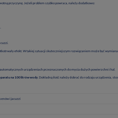
rwotną przyczynę. Jeżeli problem szybko powraca, należy dodatkowo:
,
cuzzi.
otrwały efekt. W takiej sytuacji skuteczniejszym rozwiązaniem może być wymiana wod
 automatycznych urządzeniach przeznaczonych do mycia dużych powierzchni i hal.
eparatu na 100 litrów wody
. Dokładną ilość należy dobrać do rodzaju urządzenia, s
senów i jacuzzi