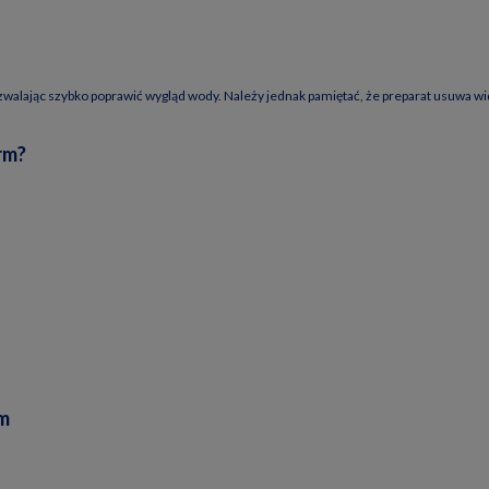
alając szybko poprawić wygląd wody. Należy jednak pamiętać, że preparat usuwa wid
rm?
rm