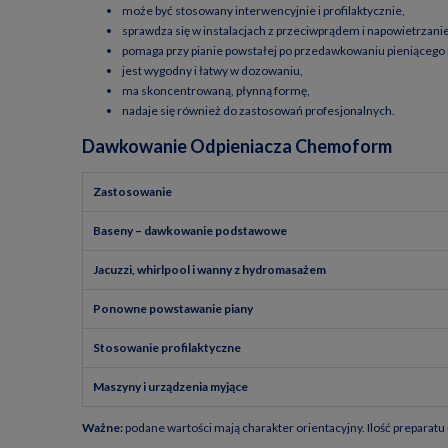
może być stosowany interwencyjnie i profilaktycznie,
sprawdza się w instalacjach z przeciwprądem i napowietrzani
pomaga przy pianie powstałej po przedawkowaniu pieniącego
jest wygodny i łatwy w dozowaniu,
ma skoncentrowaną, płynną formę,
nadaje się również do zastosowań profesjonalnych.
Dawkowanie Odpieniacza Chemoform
Zastosowanie
Baseny – dawkowanie podstawowe
Jacuzzi, whirlpool i wanny z hydromasażem
Ponowne powstawanie piany
Stosowanie profilaktyczne
Maszyny i urządzenia myjące
Ważne:
podane wartości mają charakter orientacyjny. Ilość prepara