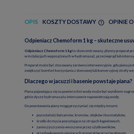
OPIS
KOSZTY DOSTAWY
OPINIE O
CENA NIE ZAW
Odpieniacz Chemoform 1 kg – skuteczne usuwa
KOSZTÓW PŁA
Odpieniacz Chemoform 1 kg
to skoncentrowany, płynny preparat pr
w instalacjach wyposażonych w hydromasaż, przeciwprąd lub intens
Preparat może być stosowany zarówno interwencyjnie, gdy piana jest 
zwiększyć komfort korzystania z domowej lub komercyjnej strefy we
Dlaczego w jacuzzi i basenie powstaje piana?
Piana pojawiająca się na powierzchni wody może być wynikiem nagro
gdzie dysze hydromasażu intensywnie napowietrzają wodę.
Do powstawania piany mogą przyczyniać się między innymi:
pozostałości balsamów, kremów, olejków i kosmetyków,
środki do mycia pozostające na strojach kąpielowych,
zanieczyszczenia wnoszone przez użytkowników,
przedawkowanie pieniących preparatów przeciw glonom,