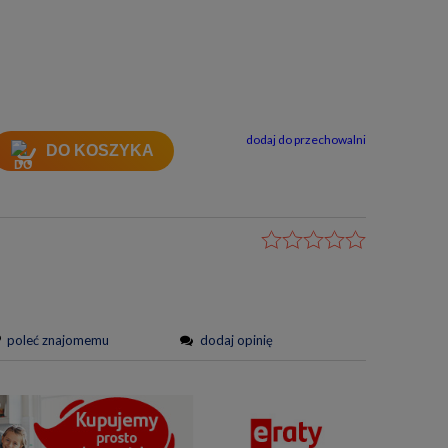
a nie zawiera ewentualnych kosztów
tności
dodaj do przechowalni
DO KOSZYKA
poleć znajomemu
dodaj opinię