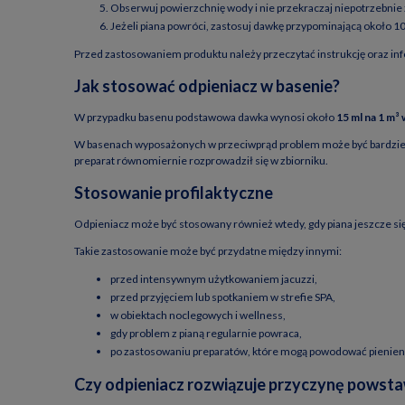
Obserwuj powierzchnię wody i nie przekraczaj niepotrzebnie 
Jeżeli piana powróci, zastosuj dawkę przypominającą około 1
Przed zastosowaniem produktu należy przeczytać instrukcję oraz in
Jak stosować odpieniacz w basenie?
W przypadku basenu podstawowa dawka wynosi około
15 ml na 1 m³
W basenach wyposażonych w przeciwprąd problem może być bardziej z
preparat równomiernie rozprowadził się w zbiorniku.
Stosowanie profilaktyczne
Odpieniacz może być stosowany również wtedy, gdy piana jeszcze się
Takie zastosowanie może być przydatne między innymi:
przed intensywnym użytkowaniem jacuzzi,
przed przyjęciem lub spotkaniem w strefie SPA,
w obiektach noclegowych i wellness,
gdy problem z pianą regularnie powraca,
po zastosowaniu preparatów, które mogą powodować pienien
Czy odpieniacz rozwiązuje przyczynę powsta