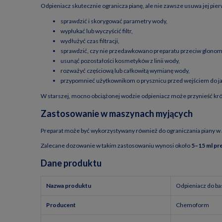
Odpieniacz skutecznie ogranicza pianę, ale nie zawsze usuwa jej pie
sprawdzić i skorygować parametry wody,
wypłukać lub wyczyścić filtr,
wydłużyć czas filtracji,
sprawdzić, czy nie przedawkowano preparatu przeciw glonom
usunąć pozostałości kosmetyków z linii wody,
rozważyć częściową lub całkowitą wymianę wody,
przypomnieć użytkownikom o prysznicu przed wejściem do ja
W starszej, mocno obciążonej wodzie odpieniacz może przynieść krótk
Zastosowanie w maszynach myjących
Preparat może być wykorzystywany również do ograniczania piany w
Zalecane dozowanie w takim zastosowaniu wynosi około
5–15 ml pr
Dane produktu
Nazwa produktu
Odpieniacz do ba
Producent
Chemoform