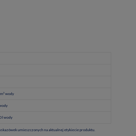
 m³ wody
 wody
0 l wody
 wskazówek umieszczonych na aktualnej etykiecie produktu.