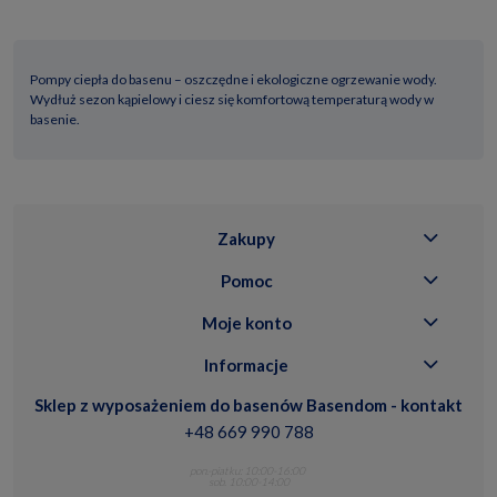
Pompy ciepła do basenu – oszczędne i ekologiczne ogrzewanie wody.
Wydłuż sezon kąpielowy i ciesz się komfortową temperaturą wody w
basenie.
Zakupy
Pomoc
Moje konto
Informacje
Sklep z wyposażeniem do basenów Basendom - kontakt
+48 669 990 788
pon.-piatku: 10:00-16:00
sob. 10:00-14:00