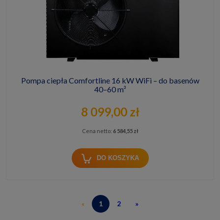
Pompa ciepła Comfortline 16 kW WiFi – do basenów
40–60 m³
8 099,00 zł
Cena netto:
6 584,55 zł
DO KOSZYKA
«
1
2
»